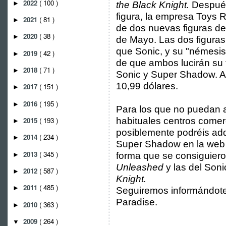
2022
( 100 )
►
the Black Knight.
Después
figura, la empresa Toys 
2021
( 81 )
►
de dos nuevas figuras de
2020
( 38 )
►
de Mayo. Las dos figuras
que Sonic, y su "némesis
2019
( 42 )
►
de que ambos lucirán su 
2018
( 71 )
►
Sonic y Super Shadow. Am
10,99 dólares.
2017
( 151 )
►
2016
( 195 )
►
Para los que no puedan a
2015
( 193 )
habituales centros comer
►
posiblemente podréis adqu
2014
( 234 )
►
Super Shadow en la web 
2013
( 345 )
forma que se consiguiero
►
Unleashed
y las del Soni
2012
( 587 )
►
Knight.
2011
( 485 )
►
Seguiremos informándote 
Paradise.
2010
( 363 )
►
2009
( 264 )
▼