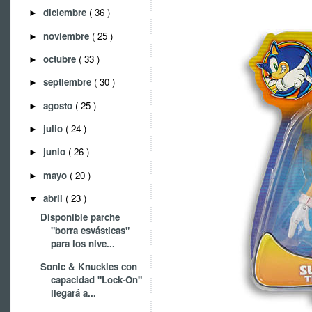
diciembre
( 36 )
►
noviembre
( 25 )
►
octubre
( 33 )
►
septiembre
( 30 )
►
agosto
( 25 )
►
julio
( 24 )
►
junio
( 26 )
►
mayo
( 20 )
►
abril
( 23 )
▼
Disponible parche
"borra esvásticas"
para los nive...
Sonic & Knuckles con
capacidad "Lock-On"
llegará a...