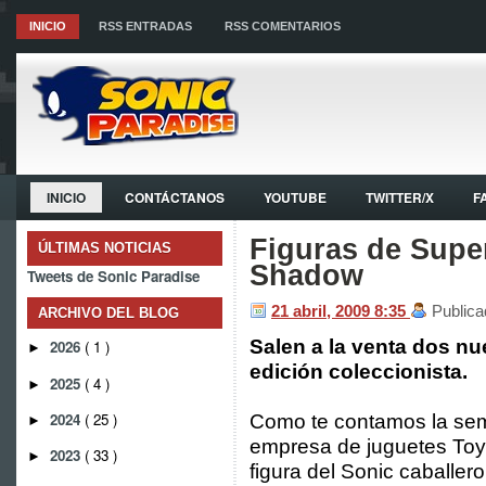
INICIO
RSS ENTRADAS
RSS COMENTARIOS
INICIO
CONTÁCTANOS
YOUTUBE
TWITTER/X
F
Figuras de Supe
ÚLTIMAS NOTICIAS
Shadow
Tweets de Sonic Paradise
21 abril, 2009
8:35
Publica
ARCHIVO DEL BLOG
Salen a la venta dos n
2026
( 1 )
►
edición coleccionista.
2025
( 4 )
►
2024
( 25 )
Como te contamos la sem
►
empresa de juguetes Toys
2023
( 33 )
►
figura del Sonic caballer