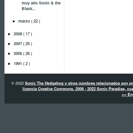
muy alto Sonic & the
Black...
marzo
( 22 )
►
2008
( 17 )
►
2007
( 25 )
►
2006
( 26 )
►
1991
( 2 )
►
© 2022
Sonic The Hedgehog y otros nombres relacionados son pro
licencia Creative Commons. 2006 - 2022 Sonic Paradise, cua
== En