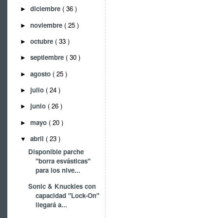
diciembre
( 36 )
►
noviembre
( 25 )
►
octubre
( 33 )
►
septiembre
( 30 )
►
agosto
( 25 )
►
julio
( 24 )
►
junio
( 26 )
►
mayo
( 20 )
►
abril
( 23 )
▼
Disponible parche
"borra esvásticas"
para los nive...
Sonic & Knuckles con
capacidad "Lock-On"
llegará a...