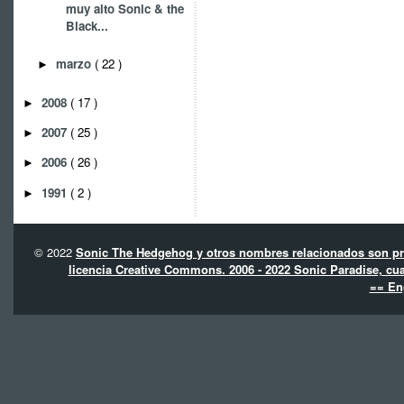
muy alto Sonic & the
Black...
marzo
( 22 )
►
2008
( 17 )
►
2007
( 25 )
►
2006
( 26 )
►
1991
( 2 )
►
© 2022
Sonic The Hedgehog y otros nombres relacionados son pro
licencia Creative Commons. 2006 - 2022 Sonic Paradise, cua
== En