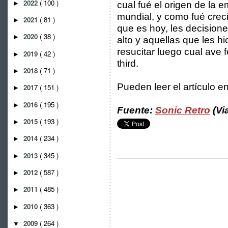
2022
( 100 )
►
cual fué el origen de la 
mundial, y como fué crec
2021
( 81 )
►
que es hoy, les decisione
2020
( 38 )
►
alto y aquellas que les hi
resucitar luego cual ave 
2019
( 42 )
►
third.
2018
( 71 )
►
Pueden leer el artículo e
2017
( 151 )
►
2016
( 195 )
►
Fuente:
Sonic Retro
(Vi
2015
( 193 )
►
2014
( 234 )
►
2013
( 345 )
►
2012
( 587 )
►
2011
( 485 )
►
2010
( 363 )
►
2009
( 264 )
▼