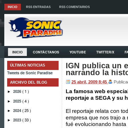
INICIO
RSS ENTRADAS
RSS COMENTARIOS
INICIO
CONTÁCTANOS
YOUTUBE
TWITTER/X
F
IGN publica un e
ÚLTIMAS NOTICIAS
narrando la his
Tweets de Sonic Paradise
25 abril, 2009
8:45
Publica
ARCHIVO DEL BLOG
La famosa web especial
2026
( 1 )
►
reportaje a SEGA y su hi
2025
( 4 )
►
2024
( 25 )
El reportaje relata con to
►
empresa que nos trajo a 
2023
( 33 )
►
fué evolucionando hasta 