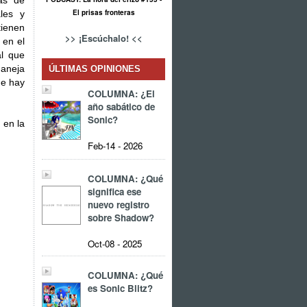
as de
El prisas fronteras
les y
tienen
>> ¡Escúchalo! <<
 en el
al que
maneja
ÚLTIMAS OPINIONES
ue hay
COLUMNA: ¿El
año sabático de
Sonic?
 en la
Feb-14 - 2026
COLUMNA: ¿Qué
significa ese
nuevo registro
sobre Shadow?
Oct-08 - 2025
COLUMNA: ¿Qué
es Sonic Blitz?