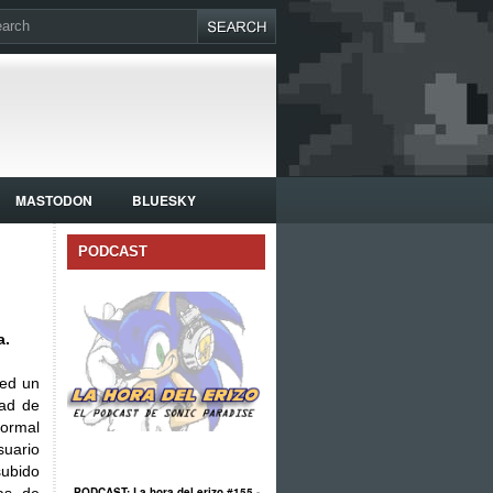
MASTODON
BLUESKY
PODCAST
a.
hed un
dad de
normal
uario
ubido
PODCAST: La hora del erizo #155 -