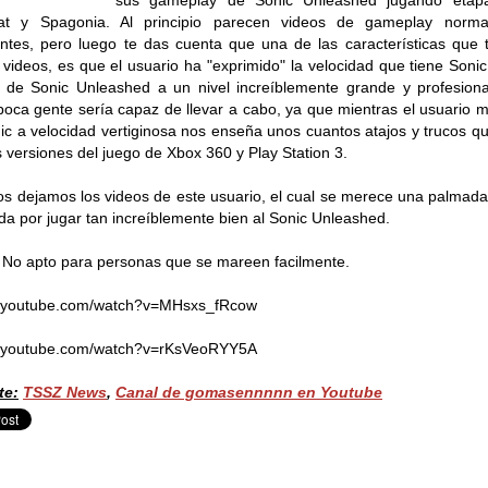
sus gameplay de Sonic Unleashed jugando etap
at y Spagonia. Al principio parecen videos de gameplay norma
entes, pero luego te das cuenta que una de las características que 
 videos, es que el usuario ha "exprimido" la velocidad que tiene Sonic
 de Sonic Unleashed a un nivel increíblemente grande y profesion
oca gente sería capaz de llevar a cabo, ya que mientras el usuario 
ic a velocidad vertiginosa nos enseña unos cuantos atajos y trucos q
s versiones del juego de Xbox 360 y Play Station 3.
os dejamos los videos de este usuario, el cual se merece una palmada
da por jugar tan increíblemente bien al Sonic Unleashed.
 No apto para personas que se mareen facilmente.
//youtube.com/watch?v=MHsxs_fRcow
//youtube.com/watch?v=rKsVeoRYY5A
te:
TSSZ News
,
Canal de gomasennnnn en Youtube