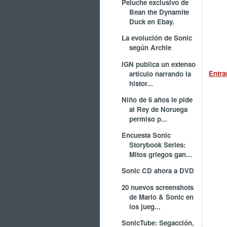
Peluche exclusivo de
Bean the Dynamite
Duck en Ebay.
La evolución de Sonic
según Archie
IGN publica un extenso
Entra
articulo narrando la
histor...
Niño de 6 años le pide
al Rey de Noruega
permiso p...
Encuesta Sonic
Storybook Series:
Mitos griegos gan...
Sonic CD ahora a DVD
20 nuevos screenshots
de Mario & Sonic en
los jueg...
SonicTube: Segacción,