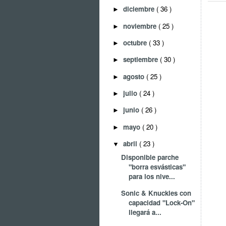
diciembre
( 36 )
►
noviembre
( 25 )
►
octubre
( 33 )
►
septiembre
( 30 )
►
agosto
( 25 )
►
julio
( 24 )
►
junio
( 26 )
►
mayo
( 20 )
►
abril
( 23 )
▼
Disponible parche
"borra esvásticas"
para los nive...
Sonic & Knuckles con
capacidad "Lock-On"
llegará a...