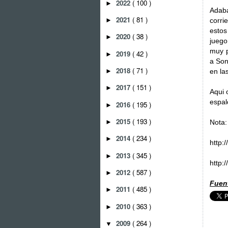
2022
( 100 )
►
Adab
2021
( 81 )
►
corri
estos
2020
( 38 )
►
juego
muy p
2019
( 42 )
►
a Son
2018
( 71 )
►
en la
2017
( 151 )
►
Aqui 
espal
2016
( 195 )
►
2015
( 193 )
►
Nota:
2014
( 234 )
►
http:
2013
( 345 )
►
http:
2012
( 587 )
►
Fuen
2011
( 485 )
►
2010
( 363 )
►
2009
( 264 )
▼