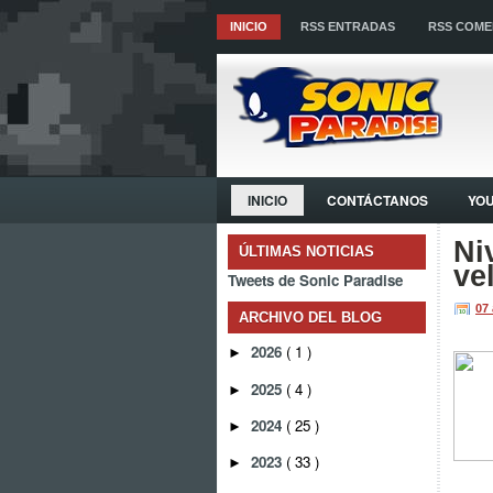
INICIO
RSS ENTRADAS
RSS COME
INICIO
CONTÁCTANOS
YO
Ni
ÚLTIMAS NOTICIAS
ve
Tweets de Sonic Paradise
07 
ARCHIVO DEL BLOG
2026
( 1 )
►
2025
( 4 )
►
2024
( 25 )
►
2023
( 33 )
►