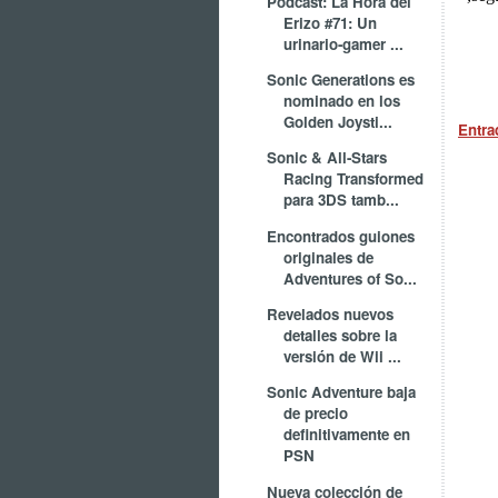
Podcast: La Hora del
Erizo #71: Un
urinario-gamer ...
Sonic Generations es
nominado en los
Golden Joysti...
Entra
Sonic & All-Stars
Racing Transformed
para 3DS tamb...
Encontrados guiones
originales de
Adventures of So...
Revelados nuevos
detalles sobre la
versión de Wii ...
Sonic Adventure baja
de precio
definitivamente en
PSN
Nueva colección de