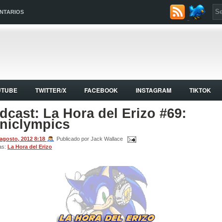
NTARIOS
UTUBE
TWITTER/X
FACEBOOK
INSTAGRAM
TIKTOK
dcast: La Hora del Erizo #69:
niclympics
 agosto, 2012
8:18
Publicado por Jack Wallace
as:
La Hora del Erizo