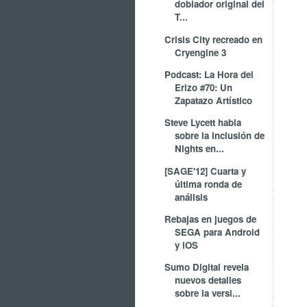
doblador original del
T...
Crisis City recreado en
Cryengine 3
Podcast: La Hora del
Erizo #70: Un
Zapatazo Artístico
Steve Lycett habla
sobre la inclusión de
Nights en...
[SAGE'12] Cuarta y
última ronda de
análisis
Rebajas en juegos de
SEGA para Android
y iOS
Sumo Digital revela
nuevos detalles
sobre la versi...