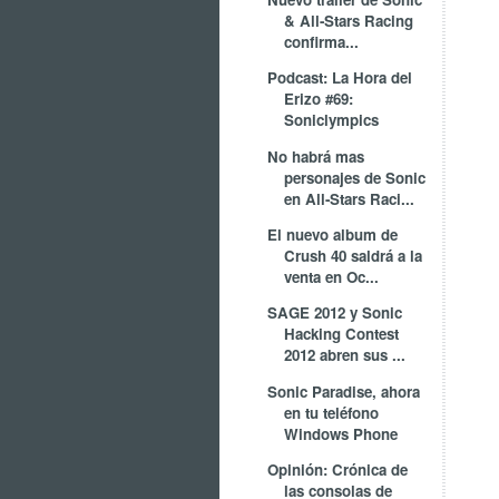
& All-Stars Racing
confirma...
Podcast: La Hora del
Erizo #69:
Soniclympics
No habrá mas
personajes de Sonic
en All-Stars Raci...
El nuevo album de
Crush 40 saldrá a la
venta en Oc...
SAGE 2012 y Sonic
Hacking Contest
2012 abren sus ...
Sonic Paradise, ahora
en tu teléfono
Windows Phone
Opinión: Crónica de
las consolas de