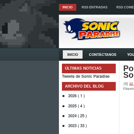
INICIO
RSS ENTRADAS
RSS COME
INICIO
CONTÁCTANOS
YO
Po
ÚLTIMAS NOTICIAS
So
Tweets de Sonic Paradise
12
ARCHIVO DEL BLOG
Etiquet
2026
( 1 )
►
2025
( 4 )
►
2024
( 25 )
►
2023
( 33 )
►