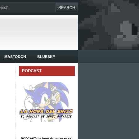
MASTODON
BLUESKY
PODCAST
PODCAST: La hora del erizo #155 -