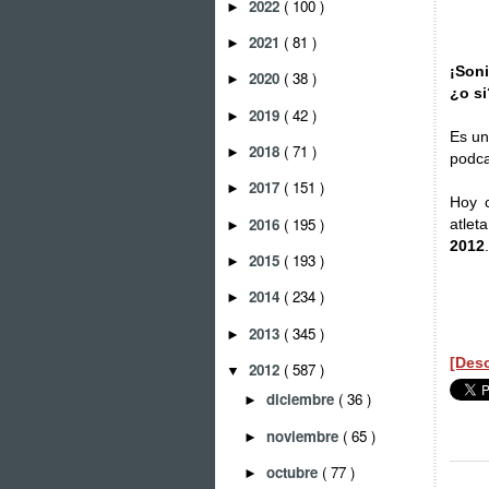
2022
( 100 )
►
2021
( 81 )
►
¡Soni
2020
( 38 )
►
¿o si
2019
( 42 )
►
Es un
2018
( 71 )
►
podc
2017
( 151 )
►
Hoy c
2016
( 195 )
atlet
►
2012
.
2015
( 193 )
►
2014
( 234 )
►
2013
( 345 )
►
[Desc
2012
( 587 )
▼
diciembre
( 36 )
►
noviembre
( 65 )
►
octubre
( 77 )
►