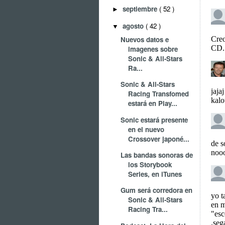
septiembre
( 52 )
►
agosto
( 42 )
▼
Nuevos datos e
imagenes sobre
Sonic & All-Stars
Ra...
Sonic & All-Stars
Racing Transfomed
estará en Play...
Sonic estará presente
en el nuevo
Crossover japoné...
Las bandas sonoras de
los Storybook
Series, en iTunes
Gum será corredora en
Sonic & All-Stars
Racing Tra...