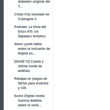
doblador original del
T...
Crisis City recreado en
Cryengine 3
Podcast: La Hora del
Erizo #70: Un
Zapatazo Artístico
Steve Lycett habla
sobre la inclusión de
Nights en...
[SAGE'12] Cuarta y
última ronda de
análisis
Rebajas en juegos de
SEGA para Android
y iOS
Sumo Digital revela
nuevos detalles
sobre la versi...