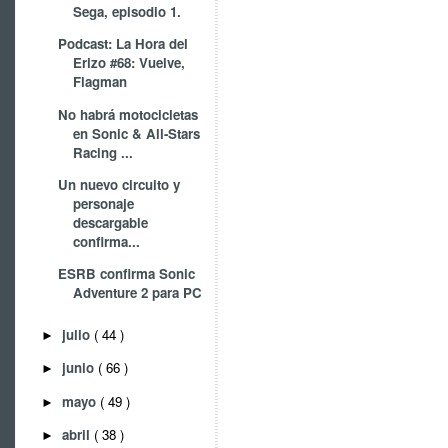
Sega, episodio 1.
Podcast: La Hora del
Erizo #68: Vuelve,
Flagman
No habrá motocicletas
en Sonic & All-Stars
Racing ...
Un nuevo circuito y
personaje
descargable
confirma...
ESRB confirma Sonic
Adventure 2 para PC
julio
( 44 )
►
junio
( 66 )
►
mayo
( 49 )
►
abril
( 38 )
►