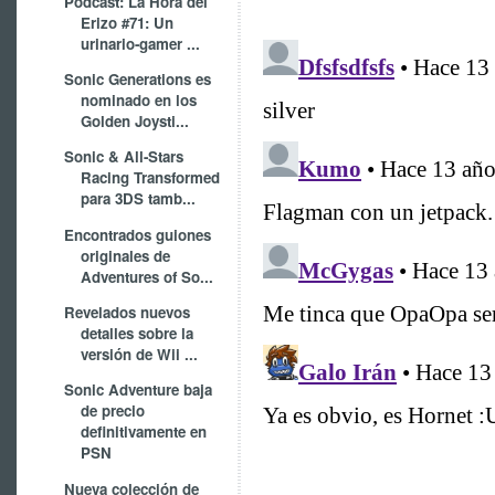
Podcast: La Hora del
Erizo #71: Un
urinario-gamer ...
Sonic Generations es
nominado en los
Golden Joysti...
Sonic & All-Stars
Racing Transformed
para 3DS tamb...
Encontrados guiones
originales de
Adventures of So...
Revelados nuevos
detalles sobre la
versión de Wii ...
Sonic Adventure baja
de precio
definitivamente en
PSN
Nueva colección de