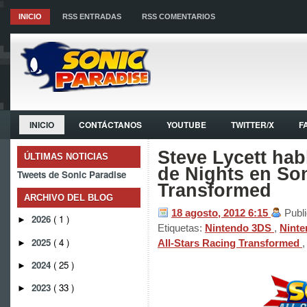
INICIO
RSS ENTRADAS
RSS COMENTARIOS
INICIO
CONTÁCTANOS
YOUTUBE
TWITTER/X
F
Steve Lycett hab
ÚLTIMAS NOTICIAS
de Nights en Son
Tweets de Sonic Paradise
Transformed
ARCHIVO DEL BLOG
18 agosto, 2012
6:15
Publ
2026
( 1 )
►
Etiquetas:
Nintendo 3DS
,
Ninte
2025
( 4 )
All-Stars Racing Transformed
►
2024
( 25 )
►
2023
( 33 )
►