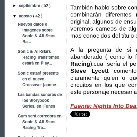
septiembre
( 52 )
►
También hablo sobre como
combinarán diferentes
agosto
( 42 )
▼
original, algunos de ensu
Nuevos datos e
veremos cameos de algun
imagenes sobre
mas conocidos del títul
Sonic & All-Stars
Ra...
A la pregunta de si 
Sonic & All-Stars
abanderado ( como lo 
Racing Transfomed
estará en Play...
Racing
),cual sería el 
Steve Lycett
comento
Sonic estará presente
claramente quien o qu
en el nuevo
Crossover japoné...
circuitos en los que c
este personaje necesaria
Las bandas sonoras de
los Storybook
Fuente: Nights Into De
Series, en iTunes
Gum será corredora en
Sonic & All-Stars
Racing Tra...