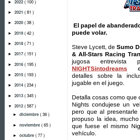
2022
( 100 )
►
2021
( 81 )
►
2020
( 38 )
►
El papel de abanderado
puede volar.
2019
( 42 )
►
2018
( 71 )
►
Steve Lycett, de
Sumo Di
2017
( 151 )
& All-Stars Racing Tra
►
jugosa entrevist
2016
( 195 )
►
NIGHTSintodreams
en 
2015
( 193 )
►
detalles sobre la inc
jugable en el juego.
2014
( 234 )
►
2013
( 345 )
►
Detalla cosas como que o
Nights condujese un veh
2012
( 587 )
▼
pero que al presentarle
diciembre
( 36 )
►
propuso la idea, mucho 
noviembre
( 65 )
►
que fuese el mismo Nig
vehículo.
octubre
( 77 )
►