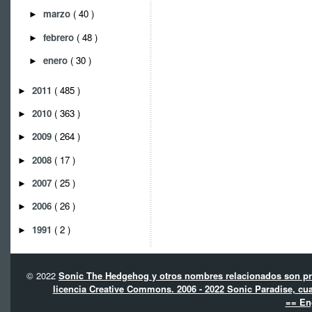
marzo
( 40 )
►
febrero
( 48 )
►
enero
( 30 )
►
2011
( 485 )
►
2010
( 363 )
►
2009
( 264 )
►
2008
( 17 )
►
2007
( 25 )
►
2006
( 26 )
►
1991
( 2 )
►
© 2022
Sonic The Hedgehog y otros nombres relacionados son pro
licencia Creative Commons. 2006 - 2022 Sonic Paradise, cua
== En