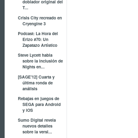
doblador original del
T...
Crisis City recreado en
Cryengine 3
Podcast: La Hora del
Erizo #70: Un
Zapatazo Artístico
Steve Lycett habla
sobre la inclusión de
Nights en...
[SAGE'12] Cuarta y
última ronda de
análisis
Rebajas en juegos de
SEGA para Android
y iOS
Sumo Digital revela
nuevos detalles
sobre la versi...