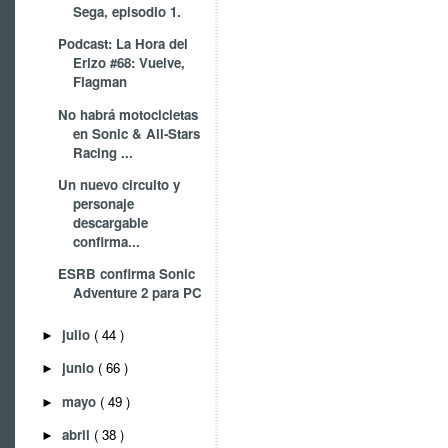
Sega, episodio 1.
Podcast: La Hora del
Erizo #68: Vuelve,
Flagman
No habrá motocicletas
en Sonic & All-Stars
Racing ...
Un nuevo circuito y
personaje
descargable
confirma...
ESRB confirma Sonic
Adventure 2 para PC
julio
( 44 )
►
junio
( 66 )
►
mayo
( 49 )
►
abril
( 38 )
►