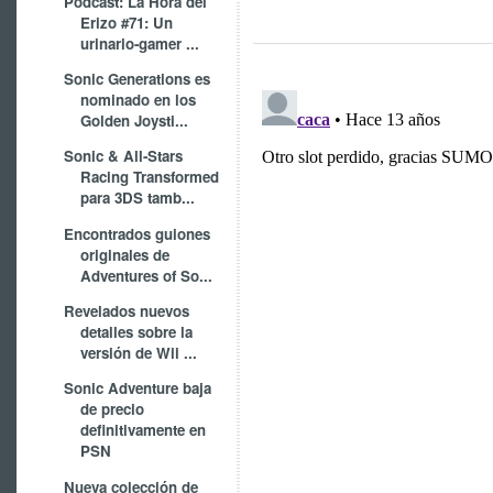
Podcast: La Hora del
Erizo #71: Un
urinario-gamer ...
Sonic Generations es
nominado en los
Golden Joysti...
Sonic & All-Stars
Racing Transformed
para 3DS tamb...
Encontrados guiones
originales de
Adventures of So...
Revelados nuevos
detalles sobre la
versión de Wii ...
Sonic Adventure baja
de precio
definitivamente en
PSN
Nueva colección de