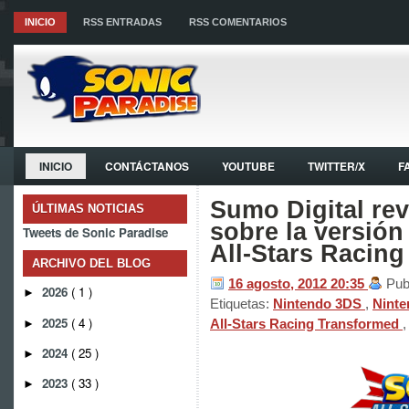
INICIO
RSS ENTRADAS
RSS COMENTARIOS
INICIO
CONTÁCTANOS
YOUTUBE
TWITTER/X
F
Sumo Digital rev
ÚLTIMAS NOTICIAS
sobre la versión
Tweets de Sonic Paradise
All-Stars Racin
ARCHIVO DEL BLOG
16 agosto, 2012
20:35
Pub
2026
( 1 )
►
Etiquetas:
Nintendo 3DS
,
Ninte
2025
( 4 )
All-Stars Racing Transformed
►
2024
( 25 )
►
2023
( 33 )
►