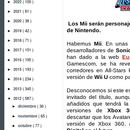
2022
( 100 )
►
2021
( 81 )
►
2020
( 38 )
►
Los Mii serán personaj
de Nintendo.
2019
( 42 )
►
2018
( 71 )
►
Habemus
Mii
. En unas
2017
( 151 )
desarrolladores de
Sonic
►
han dado a la web
Eu
2016
( 195 )
►
Gamescom, se ha revel
2015
( 193 )
►
corredores en All-Stars
versión de
Wii U
como par
2014
( 234 )
►
2013
( 345 )
►
Desconocemos si este es
invitado del título, aun
2012
( 587 )
▼
añadidos que tendrá l
diciembre
( 36 )
►
versiones de
Xbox 3
noviembre
( 65 )
►
descartar que los Avatar
versión de Xbox 360, 
octubre
( 77 )
►