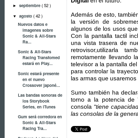
Digital
en el futuro.
septiembre
( 52 )
►
Además de esto, también 
agosto
( 42 )
▼
la versión de sobreme
Nuevos datos e
algunos de los usos que 
imagenes sobre
Con la pantalla tactil i
Sonic & All-Stars
Ra...
una vista trasera de nu
retrovisor,utilizarla 
Sonic & All-Stars
remotamente llevando la
Racing Transfomed
estará en Play...
televisor a la pantalla d
para controlar la trayect
Sonic estará presente
las armas que usaremos 
en el nuevo
Crossover japoné...
Sumo también ha declara
Las bandas sonoras de
torno a la potencia de
los Storybook
consola
"tiene capacidad
Series, en iTunes
las consolas de la genera
Gum será corredora en
Sonic & All-Stars
Racing Tra...