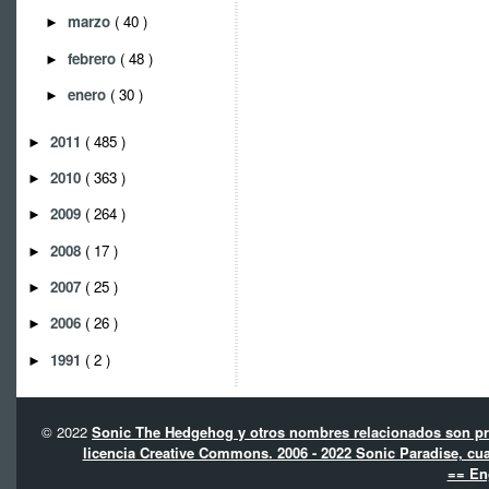
marzo
( 40 )
►
febrero
( 48 )
►
enero
( 30 )
►
2011
( 485 )
►
2010
( 363 )
►
2009
( 264 )
►
2008
( 17 )
►
2007
( 25 )
►
2006
( 26 )
►
1991
( 2 )
►
© 2022
Sonic The Hedgehog y otros nombres relacionados son pro
licencia Creative Commons. 2006 - 2022 Sonic Paradise, cua
== En