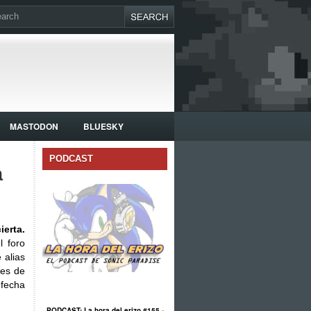
MASTODON
BLUESKY
PODCAST
a
erta.
l foro
 alias
jes de
 fecha
PODCAST: La hora del erizo #155 -