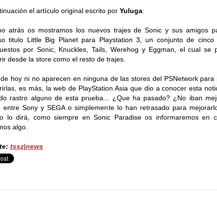
tinuación el artículo original escrito por
Yuluga
:
o atrás os mostramos los nuevos trajes de Sonic y sus amigos p
o titulo Little Big Planet para Playstation 3, un conjunto de cinco 
estos por Sonic, Knuckles, Tails, Werehog y Eggman, el cual se 
rir desde la store como el resto de trajes.
 de hoy ni no aparecen en ninguna de las stores del PSNetwork para
rirlas, es más, la web de PlayStation Asia que dio a conocer esta noti
do rastro alguno de esta prueba... ¿Que ha pasado? ¿No iban mej
 entre Sony y SEGA o simplemente lo han retrasado para mejorarl
po lo dirá, como siempre en Sonic Paradise os informaremos en c
os algo.
te:
tssz|news