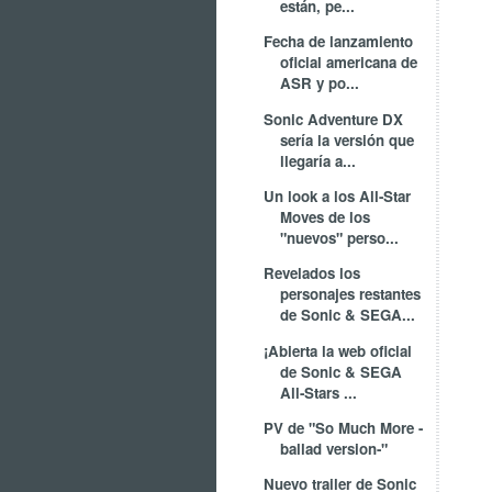
están, pe...
Fecha de lanzamiento
oficial americana de
ASR y po...
Sonic Adventure DX
sería la versión que
llegaría a...
Un look a los All-Star
Moves de los
"nuevos" perso...
Revelados los
personajes restantes
de Sonic & SEGA...
¡Abierta la web oficial
de Sonic & SEGA
All-Stars ...
PV de "So Much More -
ballad version-"
Nuevo trailer de Sonic