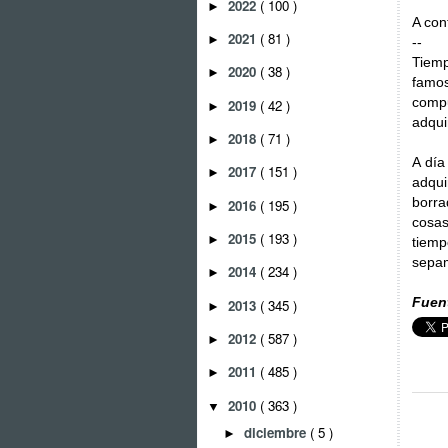
2022
( 100 )
►
A con
2021
( 81 )
►
--
Tiemp
2020
( 38 )
►
famos
compu
2019
( 42 )
►
adqui
2018
( 71 )
►
A día
2017
( 151 )
►
adqui
borra
2016
( 195 )
►
cosas
2015
( 193 )
►
tiem
sepam
2014
( 234 )
►
Fuen
2013
( 345 )
►
2012
( 587 )
►
2011
( 485 )
►
2010
( 363 )
▼
diciembre
( 5 )
►