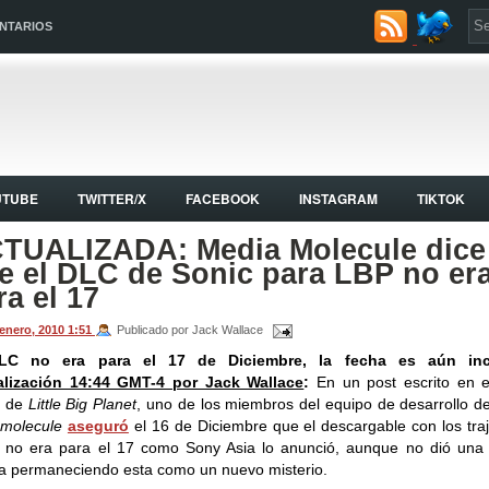
NTARIOS
UTUBE
TWITTER/X
FACEBOOK
INSTAGRAM
TIKTOK
TUALIZADA: Media Molecule dice
e el DLC de Sonic para LBP no er
ra el 17
 enero, 2010
1:51
Publicado por Jack Wallace
LC no era para el 17 de Diciembre, la fecha es aún inci
alización 14:44 GMT-4 por Jack Wallace
:
En un post escrito en e
al de
Little Big Planet
, uno de los miembros del equipo de desarrollo de
molecule
aseguró
el 16 de Diciembre que el descargable con los tra
 no era para el 17 como Sony Asia lo anunció, aunque no dió una
a permaneciendo esta como un nuevo misterio.