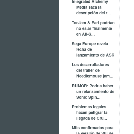
Integrated Alchemy
Media saca la
descripción del t...
ToeJam & Earl podrían
no estar finalmente
en All-S...
Sega Europe revela
fecha de
lanzamiento de ASR
Los desarrolladores
del trailer de
Needlemouse jam...
RUMOR: Podría haber
un relanzamiento de
Sonic Spin...
Problemas legales
hacen peligrar la
llegada de Cru...
Miis confirmados para
la versión de Wii de