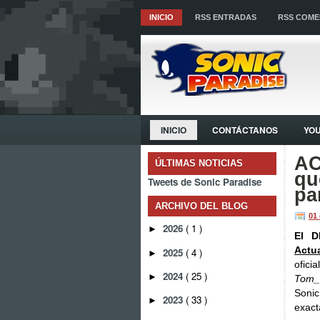
INICIO
RSS ENTRADAS
RSS COME
INICIO
CONTÁCTANOS
YO
AC
ÚLTIMAS NOTICIAS
qu
Tweets de Sonic Paradise
pa
ARCHIVO DEL BLOG
01
2026
( 1 )
►
El D
Actu
2025
( 4 )
►
ofici
2024
( 25 )
►
Tom_
Sonic
2023
( 33 )
►
exact