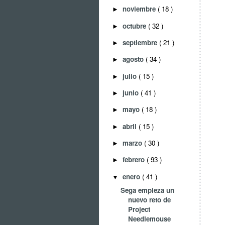
noviembre
( 18 )
►
octubre
( 32 )
►
septiembre
( 21 )
►
agosto
( 34 )
►
julio
( 15 )
►
junio
( 41 )
►
mayo
( 18 )
►
abril
( 15 )
►
marzo
( 30 )
►
febrero
( 93 )
►
enero
( 41 )
▼
Sega empieza un
nuevo reto de
Project
Needlemouse