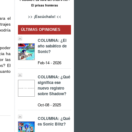
El prisas fronteras
>> ¡Escúchalo! <<
ara el
trajes
ÚLTIMAS OPINIONES
podría
COLUMNA: ¿El
año sabático de
 poder
Sonic?
cia ha
or las
Feb-14 - 2026
os? El
uanto
COLUMNA: ¿Qué
significa ese
nuevo registro
sobre Shadow?
Oct-08 - 2025
COLUMNA: ¿Qué
es Sonic Blitz?