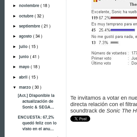
noviembre
( 18 )
►
octubre
( 32 )
►
septiembre
( 21 )
►
agosto
( 34 )
►
julio
( 15 )
►
junio
( 41 )
►
mayo
( 18 )
►
abril
( 15 )
►
marzo
( 30 )
▼
[Act.] Disponible la
Te invitamos a votar en nu
actualización de
directa relación con el filt
Sonic & SEGA...
soundtrack de
Sonic The H
ENCUESTA: 67,2%
quedó feliz con lo
visto en el anu...