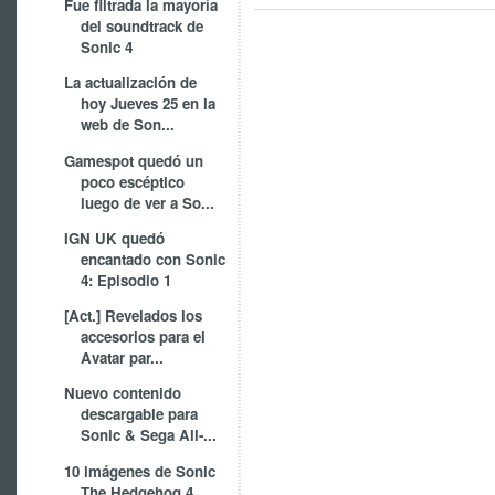
Fue filtrada la mayoría
del soundtrack de
Sonic 4
La actualización de
hoy Jueves 25 en la
web de Son...
Gamespot quedó un
poco escéptico
luego de ver a So...
IGN UK quedó
encantado con Sonic
4: Episodio 1
[Act.] Revelados los
accesorios para el
Avatar par...
Nuevo contenido
descargable para
Sonic & Sega All-...
10 imágenes de Sonic
The Hedgehog 4