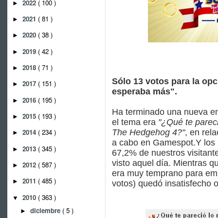
2022
( 100 )
►
2021
( 81 )
►
2020
( 38 )
►
2019
( 42 )
►
2018
( 71 )
►
Sólo 13 votos para la op
2017
( 151 )
►
esperaba más".
2016
( 195 )
►
Ha terminado una nueva en
2015
( 193 )
►
el tema era
"¿Qué te parec
The Hedgehog 4?"
, en rel
2014
( 234 )
►
a cabo en Gamespot.Y los 
2013
( 345 )
►
67,2% de nuestros visitante
visto aquel día. Mientras q
2012
( 587 )
►
era muy temprano para emit
2011
( 485 )
►
votos) quedó insatisfecho o
2010
( 363 )
▼
diciembre
( 5 )
►