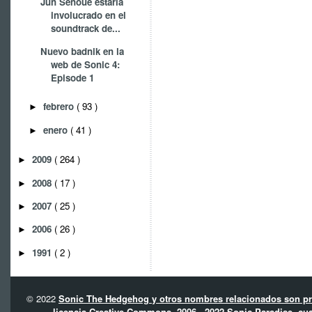
Jun Senoue estaría
involucrado en el
soundtrack de...
Nuevo badnik en la
web de Sonic 4:
Episode 1
febrero
( 93 )
►
enero
( 41 )
►
2009
( 264 )
►
2008
( 17 )
►
2007
( 25 )
►
2006
( 26 )
►
1991
( 2 )
►
© 2022
Sonic The Hedgehog y otros nombres relacionados son pro
licencia Creative Commons. 2006 - 2022 Sonic Paradise, cua