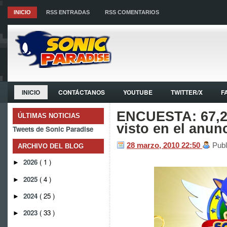
INICIO
RSS ENTRADAS
RSS COMENTARIOS
INICIO
CONTÁCTANOS
YOUTUBE
TWITTER/X
F
ENCUESTA: 67,2%
ÚLTIMAS NOTICIAS
visto en el anun
Tweets de Sonic Paradise
28 marzo, 2010
22:50
Publ
ARCHIVO DEL BLOG
2026
( 1 )
►
2025
( 4 )
►
2024
( 25 )
►
2023
( 33 )
►