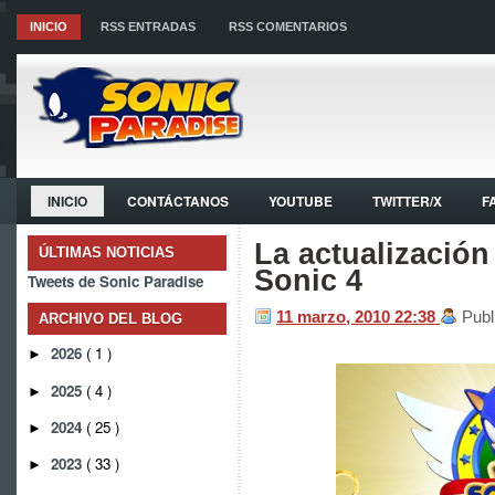
INICIO
RSS ENTRADAS
RSS COMENTARIOS
INICIO
CONTÁCTANOS
YOUTUBE
TWITTER/X
F
La actualización
ÚLTIMAS NOTICIAS
Sonic 4
Tweets de Sonic Paradise
11 marzo, 2010
22:38
Publ
ARCHIVO DEL BLOG
2026
( 1 )
►
2025
( 4 )
►
2024
( 25 )
►
2023
( 33 )
►