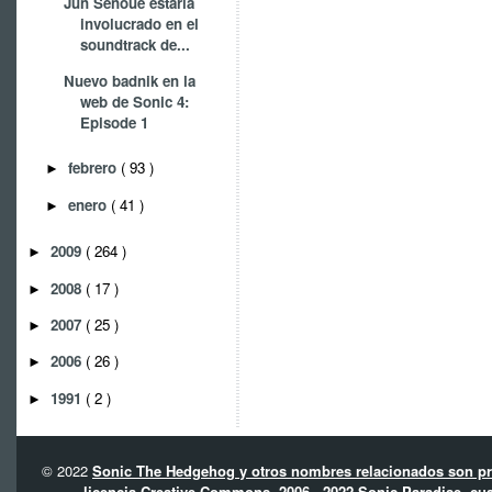
Jun Senoue estaría
involucrado en el
soundtrack de...
Nuevo badnik en la
web de Sonic 4:
Episode 1
febrero
( 93 )
►
enero
( 41 )
►
2009
( 264 )
►
2008
( 17 )
►
2007
( 25 )
►
2006
( 26 )
►
1991
( 2 )
►
© 2022
Sonic The Hedgehog y otros nombres relacionados son pro
licencia Creative Commons. 2006 - 2022 Sonic Paradise, cua