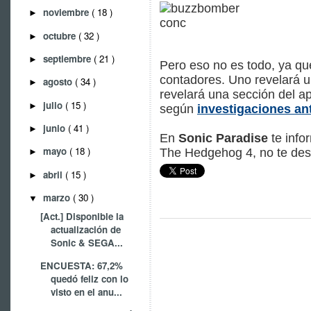
noviembre
( 18 )
►
octubre
( 32 )
►
septiembre
( 21 )
►
Pero eso no es todo, ya q
contadores. Uno revelará un
agosto
( 34 )
►
revelará una sección del a
julio
( 15 )
►
según
investigaciones an
junio
( 41 )
►
En
Sonic Paradise
te info
mayo
( 18 )
The Hedgehog 4, no te des
►
abril
( 15 )
►
marzo
( 30 )
▼
[Act.] Disponible la
actualización de
Sonic & SEGA...
ENCUESTA: 67,2%
quedó feliz con lo
visto en el anu...