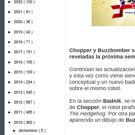
2022
( 100 )
►
2021
( 81 )
►
2020
( 38 )
►
2019
( 42 )
►
2018
( 71 )
►
Chopper y Buzzbomber se
2017
( 151 )
►
reveladas la próxima se
2016
( 195 )
►
Continúan las actualizaci
2015
( 193 )
►
y esta vez como viene sien
conceptual y un nuevo badn
2014
( 234 )
►
sobre el mismo robot.
2013
( 345 )
►
En la sección
Badnik
, se 
2012
( 587 )
►
de
Chopper
, el robot pir
2011
( 485 )
►
The Hedgehog
. Por otra p
aparecido un dibujo de
Bu
2010
( 363 )
▼
diciembre
( 5 )
►