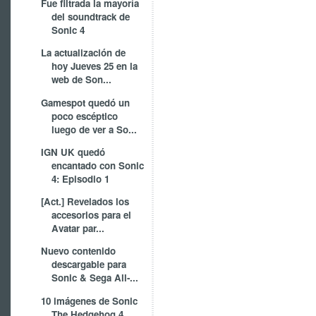
Fue filtrada la mayoría
del soundtrack de
Sonic 4
La actualización de
hoy Jueves 25 en la
web de Son...
Gamespot quedó un
poco escéptico
luego de ver a So...
IGN UK quedó
encantado con Sonic
4: Episodio 1
[Act.] Revelados los
accesorios para el
Avatar par...
Nuevo contenido
descargable para
Sonic & Sega All-...
10 imágenes de Sonic
The Hedgehog 4