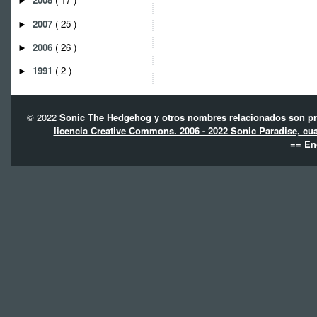
►
2007
( 25 )
►
2006
( 26 )
►
1991
( 2 )
►
© 2022
Sonic The Hedgehog y otros nombres relacionados son pro
licencia Creative Commons. 2006 - 2022 Sonic Paradise, cua
== En