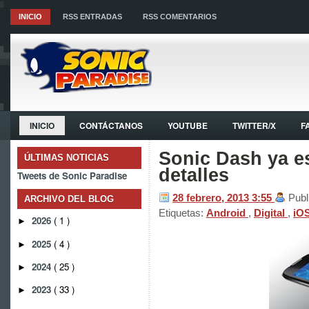
INICIO
RSS ENTRADAS
RSS COMENTARIOS
INICIO
CONTÁCTANOS
YOUTUBE
TWITTER/X
F
Sonic Dash ya es
ÚLTIMAS NOTICIAS
detalles
Tweets de Sonic Paradise
28 febrero, 2013
3:55
Publ
ARCHIVO DEL BLOG
Etiquetas:
Android
,
Digital
,
iO
2026
( 1 )
►
2025
( 4 )
►
2024
( 25 )
►
2023
( 33 )
►