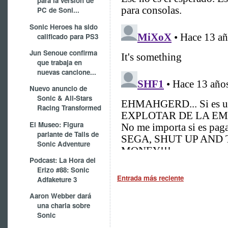
para la versión de
PC de Soni...
Sonic Heroes ha sido
calificado para PS3
Jun Senoue confirma
que trabaja en
nuevas cancione...
Nuevo anuncio de
Sonic & All-Stars
Racing Transformed
El Museo: Figura
parlante de Tails de
Sonic Adventure
Podcast: La Hora del
Erizo #88: Sonic
Entrada más reciente
Adfaketure 3
Aaron Webber dará
una charla sobre
Sonic