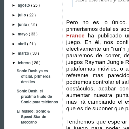
agosto
( 25 )
►
julio
( 22 )
►
Pero no es lo único.
junio
( 42 )
►
primerísimos detalles so
mayo
( 33 )
►
France
ha publicado u
juego. En él, nos con
abril
( 21 )
►
efectivamente un "run'n 
marzo
( 33 )
►
pararemos de correr, de
juegos Rayman Jungle R
febrero
( 26 )
▼
plataformas móviles, o 
Sonic Dash ya es
referente mas pareci
oficial, primeros
detalles
podremos controlar el sal
obstáculos, acabar con
Sonic Dash, el
aumentar nuestra pun
próximo título de
mas irá cambiando el es
Sonic para teléfonos
que es de suponer que p
El Museo: Sonic &
Speed Star de
Tendremos que esperar
Meccano
le juego para poder v