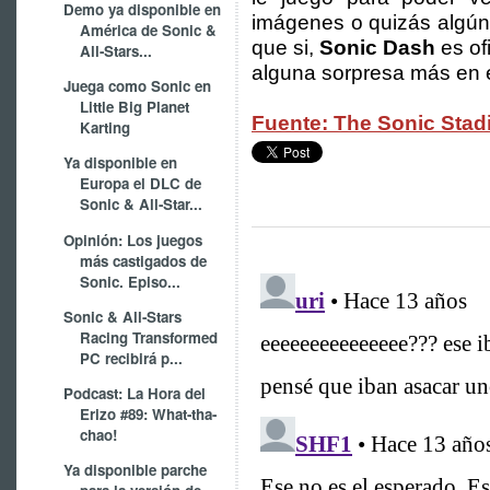
Demo ya disponible en
imágenes o quizás algún 
América de Sonic &
que si,
Sonic Dash
es of
All-Stars...
alguna sorpresa más en e
Juega como Sonic en
Little Big Planet
Fuente: The Sonic Sta
Karting
Ya disponible en
Europa el DLC de
Sonic & All-Star...
Opinión: Los juegos
más castigados de
Sonic. Episo...
Sonic & All-Stars
Racing Transformed
PC recibirá p...
Podcast: La Hora del
Erizo #89: What-tha-
chao!
Ya disponible parche