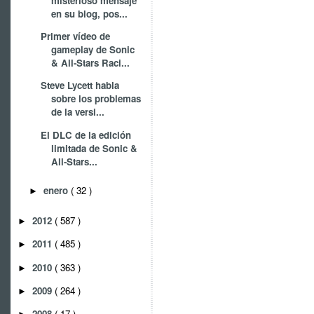
misterioso mensaje
en su blog, pos...
Primer vídeo de
gameplay de Sonic
& All-Stars Raci...
Steve Lycett habla
sobre los problemas
de la versi...
El DLC de la edición
limitada de Sonic &
All-Stars...
enero
( 32 )
►
2012
( 587 )
►
2011
( 485 )
►
2010
( 363 )
►
2009
( 264 )
►
2008
( 17 )