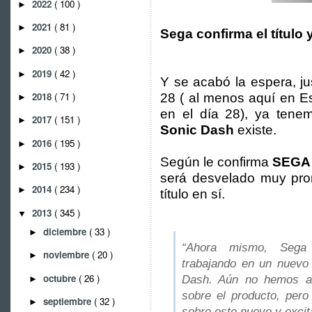
2022
( 100 )
►
2021
( 81 )
►
Sega confirma el título 
2020
( 38 )
►
2019
( 42 )
►
Y se acabó la espera, ju
2018
( 71 )
28 ( al menos aquí en E
►
en el día 28), ya tenem
2017
( 151 )
►
Sonic Dash
existe.
2016
( 195 )
►
Según le confirma
SEGA
2015
( 193 )
►
será desvelado muy pron
2014
( 234 )
►
título en sí.
2013
( 345 )
▼
diciembre
( 33 )
►
“Ahora mismo, Sega
noviembre
( 20 )
►
trabajando en un nuevo 
octubre
( 26 )
Dash. Aún no hemos anu
►
sobre el producto, pero
septiembre
( 32 )
►
sobre este nuevo y excit