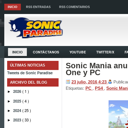
INICIO
RSS ENTRADAS
RSS COMENTARIOS
INICIO
CONTÁCTANOS
YOUTUBE
TWITTER/X
F
Sonic Mania anu
ÚLTIMAS NOTICIAS
One y PC
Tweets de Sonic Paradise
23 julio, 2016
4:23
Publica
ARCHIVO DEL BLOG
Etiquetas:
PC
,
PS4
,
Sonic Man
2026
( 1 )
►
2025
( 4 )
►
2024
( 25 )
►
2023
( 33 )
►