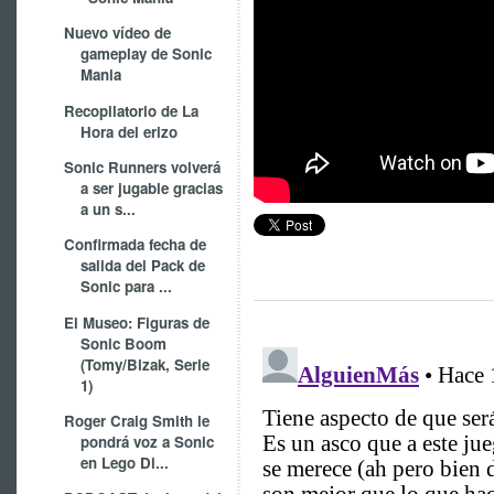
Nuevo vídeo de
gameplay de Sonic
Mania
Recopilatorio de La
Hora del erizo
Sonic Runners volverá
a ser jugable gracias
a un s...
Confirmada fecha de
salida del Pack de
Sonic para ...
El Museo: Figuras de
Sonic Boom
(Tomy/Bizak, Serie
1)
Roger Craig Smith le
pondrá voz a Sonic
en Lego Di...