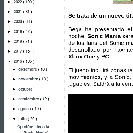
2022
( 100 )
►
2021
( 81 )
►
Se trata de un nuevo ti
2020
( 38 )
►
Sega ha presentado el 
2019
( 42 )
►
noche.
Sonic Mania
será
2018
( 71 )
►
de los fans del Sonic má
desarrollado por Taxman
2017
( 151 )
►
Xbox One
y
PC
.
2016
( 195 )
▼
diciembre
( 10 )
►
El juego incluirá zonas 
movimientos, y a Sonic,
noviembre
( 10 )
►
jugables. Saldrá a la ven
octubre
( 11 )
►
septiembre
( 12 )
►
agosto
( 10 )
►
julio
( 20 )
▼
Opinión: Llega la
“Sonic Mania”