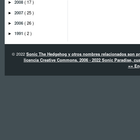
2008
( 17 )
►
2007
( 25 )
►
2006
( 26 )
►
1991
( 2 )
►
© 2022
Sonic The Hedgehog y otros nombres relacionados son pro
licencia Creative Commons. 2006 - 2022 Sonic Paradise, cua
== En