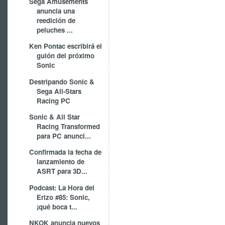
Sega Amusements
anuncia una
reedición de
peluches ...
Ken Pontac escribirá el
guión del próximo
Sonic
Destripando Sonic &
Sega All-Stars
Racing PC
Sonic & All Star
Racing Transformed
para PC anunci...
Confirmada la fecha de
lanzamiento de
ASRT para 3D...
Podcast: La Hora del
Erizo #85: Sonic,
¡qué boca t...
NKOK anuncia nuevos