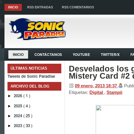
INICIO
RSS ENTRADAS
RSS COMENTARIOS
INICIO
CONTÁCTANOS
YOUTUBE
TWITTER/X
F
Desvelados los 
ÚLTIMAS NOTICIAS
Mistery Card #2 
Tweets de Sonic Paradise
09 enero, 2013
18:37
Publ
ARCHIVO DEL BLOG
Etiquetas:
Digital
,
Stampii
2026
( 1 )
►
2025
( 4 )
►
2024
( 25 )
►
2023
( 33 )
►