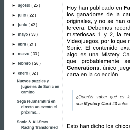
agosto
( 25 )
►
Hoy han publicado en
F
los ganadores de la car
julio
( 22 )
►
originales, y no se han 
junio
( 42 )
►
tercera. Debemos record
misteriosas 1 y 2, la t
mayo
( 33 )
►
Videojuegos, por lo que 
abril
( 21 )
►
Sonic. El contenido exa
marzo
( 33 )
algo es una Mistery C
►
que probablemente s
febrero
( 26 )
►
Generations
, único jueg
enero
( 32 )
▼
carta en la colección.
Nuevos puzzles y
juguetes de Sonic en
camino
¿Queréis saber qué es lo
Sega retransmitirá en
una
Mystery Card #3
antes 
directo un evento el
próximo...
Sonic & All-Stars
Esto han dicho los chic
Racing Transformed