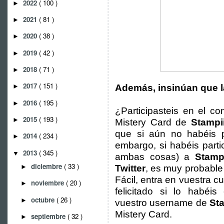
2022
( 100 )
►
2021
( 81 )
►
2020
( 38 )
►
2019
( 42 )
►
2018
( 71 )
►
2017
( 151 )
Además, insinúan que la
►
2016
( 195 )
►
¿Participasteis en el c
2015
( 193 )
►
Mistery Card de
Stampi
que si aún no habéis p
2014
( 234 )
►
embargo, si habéis parti
2013
( 345 )
▼
ambas cosas) a
Stamp
diciembre
( 33 )
►
Twitter
, es muy probabl
Fácil, entra en vuestra 
noviembre
( 20 )
►
felicitado si lo habéi
octubre
( 26 )
►
vuestro username de
St
Mistery Card.
septiembre
( 32 )
►