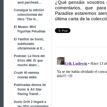
¿Qué pensáis vosotros
será parchead...
comentarios, que par
Consigue tu edición
Paradise estaremos aten
coleccionista del
última carta de la colecci
libro "The H...
El Museo: Mini
Figuritas Peluditas
El Fanfilm de Sonic,
subtitulado
oficialmente al E...
Podcast: La Hora del
Erizo #86: El que
mucho abarc...
Crush 40 estrena
nuevas webs
Publicadas demos de
Sonic & All Star
Racing Transf...
Sonic Drift 2 llegará a
las 3DS occidentales