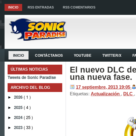
INICIO
RSS ENTRADAS
RSS COMENTARIOS
INICIO
CONTÁCTANOS
YOUTUBE
TWITTER/X
F
El nuevo DLC de
ÚLTIMAS NOTICIAS
una nueva fase.
Tweets de Sonic Paradise
17 septiembre, 2013
19:05
ARCHIVO DEL BLOG
Etiquetas:
Actualización
,
DLC
2026
( 1 )
►
2025
( 4 )
►
2024
( 25 )
►
2023
( 33 )
►