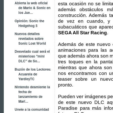
Abierta la web oficial
esta ocasión no se limit
de Mario & Sonic en
además obstáculos má
los Jue...
construcción. Además ta
Opinión: Sonic the
de vez en cuando, y 
Hedgehog 5
subacuáticos que apare
SEGA All Star Racing
.
Nuevos detalles
revelados sobre
Sonic Lost World
Además de este nuevo 
animaciones para las a
Desvelado cual será el
que además ahora son má
misterioso "mini
DLC" de So...
tres toques en la pantal
mientras que ahora son 
Buzón de los Lectores:
nos encontramos con un
Acuarela de
YardleyTC
teaser sobre un nuev
pronto.
Nintendo desmiente la
fecha de
Pueden ver imágenes per
lanzamiento de
Mari...
de este nuevo DLC aqu
Paradise para más inf
Unete a la comunidad