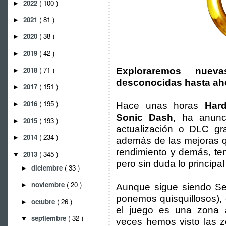
2022
( 100 )
►
2021
( 81 )
►
2020
( 38 )
►
2019
( 42 )
►
2018
( 71 )
Exploraremos nuev
►
desconocidas hasta ah
2017
( 151 )
►
2016
( 195 )
►
Hace unas horas
Hard
Sonic Dash
, ha anunc
2015
( 193 )
►
actualización o DLC gra
2014
( 234 )
►
además de las mejoras q
rendimiento y demás, ten
2013
( 345 )
▼
pero sin duda lo principa
diciembre
( 33 )
►
noviembre
( 20 )
►
Aunque sigue siendo Sea
ponemos quisquillosos), 
octubre
( 26 )
►
el juego es una zona 
septiembre
( 32 )
▼
veces hemos visto las z