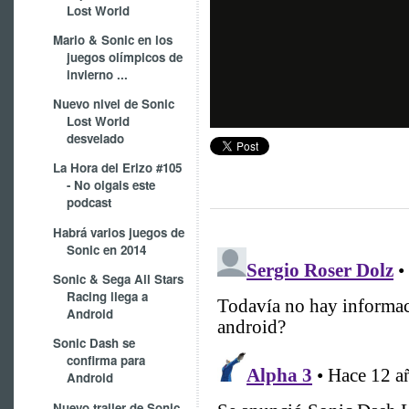
Lost World
Mario & Sonic en los
juegos olímpicos de
invierno ...
Nuevo nivel de Sonic
Lost World
desvelado
La Hora del Erizo #105
- No oigais este
podcast
Habrá varios juegos de
Sonic en 2014
Sonic & Sega All Stars
Racing llega a
Android
Sonic Dash se
confirma para
Android
Nuevo trailer de Sonic