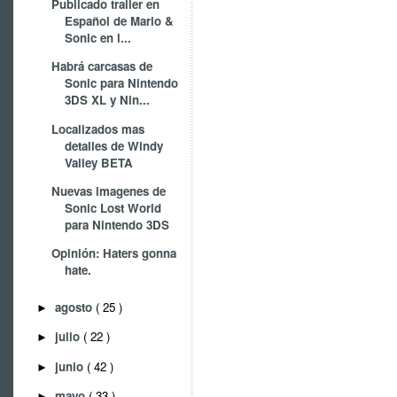
Publicado trailer en
Español de Mario &
Sonic en l...
Habrá carcasas de
Sonic para Nintendo
3DS XL y Nin...
Localizados mas
detalles de Windy
Valley BETA
Nuevas imagenes de
Sonic Lost World
para Nintendo 3DS
Opinión: Haters gonna
hate.
agosto
( 25 )
►
julio
( 22 )
►
junio
( 42 )
►
mayo
( 33 )
►