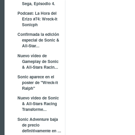
Sega, Episodio 4.
Podcast: La Hora del
Erizo #74: Wreck-It
Sonicph
Confirmada la edición
especial de Sonic &
All-Star...
Nuevo vídeo de
Gameplay de Sonic
& All-Stars Racin...
Sonic aparece en el
poster de "Wreck-it
Ralph"
Nuevo video de Sonic
& All-Stars Racing
Transforme...
Sonic Adventure baja
de precio
definitivamente en ...