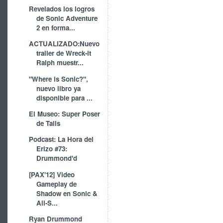
Revelados los logros
de Sonic Adventure
2 en forma...
ACTUALIZADO:Nuevo
trailer de Wreck-it
Ralph muestr...
"Where is Sonic?",
nuevo libro ya
disponible para ...
El Museo: Super Poser
de Tails
Podcast: La Hora del
Erizo #73:
Drummond'd
[PAX'12] Video
Gameplay de
Shadow en Sonic &
All-S...
Ryan Drummond