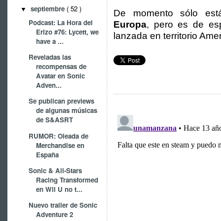
septiembre
( 52 )
▼
De momento sólo está
Podcast: La Hora del
Europa
, pero es de es
Erizo #76: Lycett, we
lanzada en territorio Ame
have a ...
Reveladas las
recompensas de
Avatar en Sonic
Adven...
Se publican previews
de algunas músicas
de S&ASRT
RUMOR: Oleada de
Merchandise en
España
Sonic & All-Stars
Racing Transformed
en Wii U no t...
Nuevo trailer de Sonic
Adventure 2