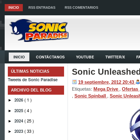
INICIO
RSS ENTRADAS
RSS COMENTARIOS
INICIO
CONTÁCTANOS
YOUTUBE
TWITTER/X
F
Sonic Unleashed
ÚLTIMAS NOTICIAS
Tweets de Sonic Paradise
19 septiembre, 2012
20:43
Etiquetas:
Mega Drive
,
Ofertas
ARCHIVO DEL BLOG
,
Sonic Spinball
,
Sonic Unleas
2026
( 1 )
►
2025
( 4 )
►
2024
( 25 )
►
2023
( 33 )
►