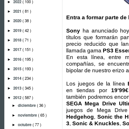
2022
( 100 )
►
2021
( 81 )
►
Entra a formar parte de 
2020
( 38 )
►
2019
( 42 )
Sony
ha anunciado hoy
►
títulos que formarán pa
2018
( 71 )
►
precio reducido que la
2017
( 151 )
llamada gama
PS3 Essen
►
En esta línea, entre 
2016
( 195 )
►
compañías, se encuen
2015
( 193 )
►
bipolar de nuestro erizo a
2014
( 234 )
►
Los juegos de la línea
2013
( 345 )
►
en tiendas por
19'99€
también podremos encontr
2012
( 587 )
▼
SEGA Mega Drive Ultim
diciembre
( 36 )
►
juegos de Mega Driv
noviembre
( 65 )
►
Hedgehog
,
Sonic the 
3
,
Sonic & Knuckles
,
So
octubre
( 77 )
►