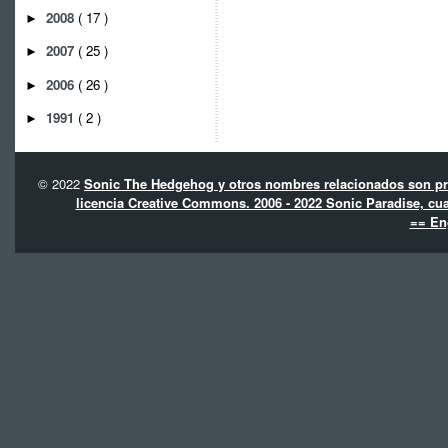
2008
( 17 )
►
2007
( 25 )
►
2006
( 26 )
►
1991
( 2 )
►
© 2022
Sonic The Hedgehog y otros nombres relacionados son pro
licencia Creative Commons. 2006 - 2022 Sonic Paradise, cua
== En