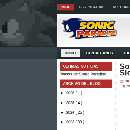
INICIO
RSS ENTRADAS
RSS COME
INICIO
CONTÁCTANOS
YO
So
ÚLTIMAS NOTICIAS
Sl
Tweets de Sonic Paradise
20
ARCHIVO DEL BLOG
Etiquet
2026
( 1 )
►
2025
( 4 )
►
2024
( 25 )
►
2023
( 33 )
►