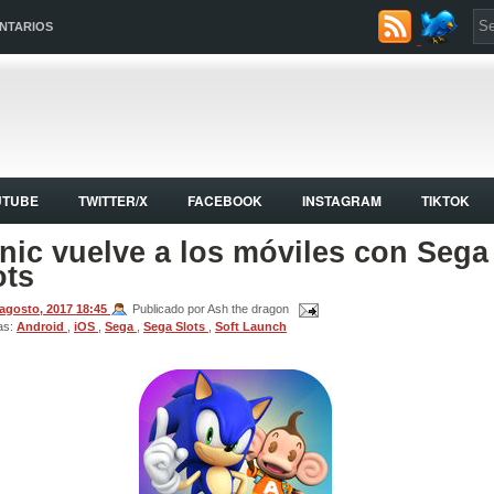
NTARIOS
UTUBE
TWITTER/X
FACEBOOK
INSTAGRAM
TIKTOK
nic vuelve a los móviles con Sega
ots
 agosto, 2017
18:45
Publicado por Ash the dragon
as:
Android
,
iOS
,
Sega
,
Sega Slots
,
Soft Launch