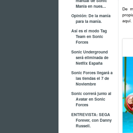
manual de Sonic
Mania en nues...
De m
propi
Opinión: De la manía
para la manía.
aquí.
Así es el modo Tag
Team en Sonic
Forces
Sonic Underground
será eliminada de
Netflix España
Sonic Forces llegará a
las tiendas el 7 de
Noviembre
Sonic correrá junto al
Avatar en Sonic
Forces
ENTREVISTA: SEGA
Forever, con Danny
Russell.