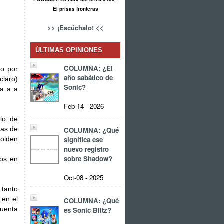
El prisas fronteras
>> ¡Escúchalo! <<
ÚLTIMAS OPINIONES
COLUMNA: ¿El
do por
año sabático de
laro)
Sonic?
sa a a
Feb-14 - 2026
llo de
nas de
COLUMNA: ¿Qué
significa ese
Golden
nuevo registro
sobre Shadow?
dos en
Oct-08 - 2025
 tanto
 en el
COLUMNA: ¿Qué
cuenta
es Sonic Blitz?