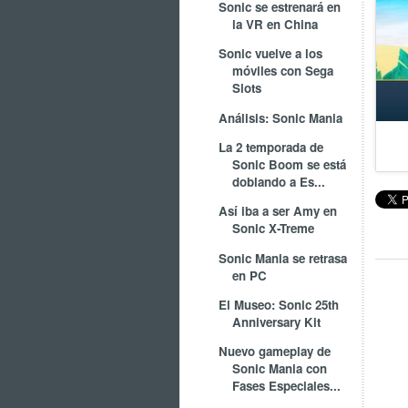
Sonic se estrenará en
la VR en China
Sonic vuelve a los
móviles con Sega
Slots
Análisis: Sonic Mania
La 2 temporada de
Sonic Boom se está
doblando a Es...
Así iba a ser Amy en
Sonic X-Treme
Sonic Mania se retrasa
en PC
El Museo: Sonic 25th
Anniversary Kit
Nuevo gameplay de
Sonic Mania con
Fases Especiales...