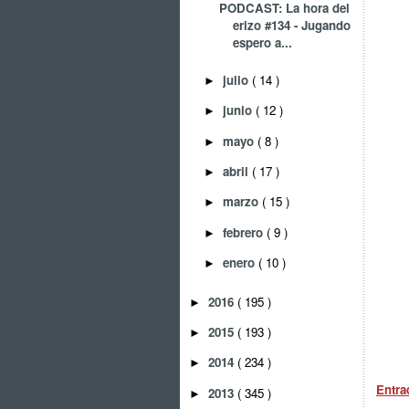
PODCAST: La hora del
erizo #134 - Jugando
espero a...
julio
( 14 )
►
junio
( 12 )
►
mayo
( 8 )
►
abril
( 17 )
►
marzo
( 15 )
►
febrero
( 9 )
►
enero
( 10 )
►
2016
( 195 )
►
2015
( 193 )
►
2014
( 234 )
►
Entra
2013
( 345 )
►