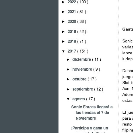
2022
( 100 )
►
2021
( 81 )
►
2020
( 38 )
►
Gast
2019
( 42 )
►
2018
( 71 )
Sonic
►
varia
2017
( 151 )
▼
lanz
diciembre
( 11 )
ludop
►
noviembre
( 9 )
►
Desa
juego
octubre
( 17 )
►
Slot 
septiembre
( 12 )
Axe, 
►
Ademá
agosto
( 17 )
▼
estas
Sonic Forces llegará a
las tiendas el 7 de
El ju
Noviembre
para 
resto
¡Participa y gana un
filipi