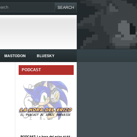
MASTODON
BLUESKY
PODCAST
PODCAST: La hora del erizo #155 -