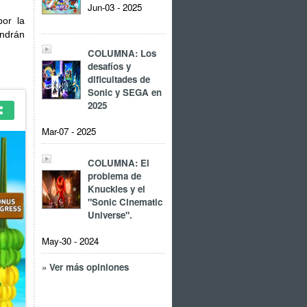
Jun-03 - 2025
or la
endrán
COLUMNA: Los
desafíos y
dificultades de
Sonic y SEGA en
2025
Mar-07 - 2025
COLUMNA: El
problema de
Knuckles y el
"Sonic Cinematic
Universe".
May-30 - 2024
» Ver más opiniones