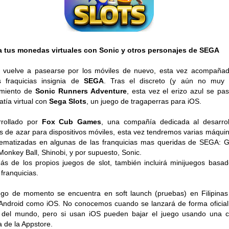
a tus monedas virtuales con Sonic y otros personajes de SEGA
 vuelve a pasearse por los móviles de nuevo, esta vez acompaña
s fraquicias insignia de
SEGA
. Tras el discreto (y aún no muy c
amiento de
Sonic Runners Adventure
, esta vez el erizo azul se pa
atía virtual con
Sega Slots
, un juego de tragaperras para iOS.
rrollado por
Fox Cub Games
, una compañía dedicada al desarro
s de azar para dispositivos móviles, esta vez tendremos varias máqui
tematizadas en algunas de las franquicias mas queridas de SEGA: 
Monkey Ball, Shinobi, y por supuesto, Sonic.
s de los propios juegos de slot, también incluirá minijuegos basa
 franquicias.
ego de momento se encuentra en soft launch (pruebas) en Filipinas
Android como iOS. No conocemos cuando se lanzará de forma oficial
 del mundo, pero si usan iOS pueden bajar el juego usando una 
na de la Appstore.