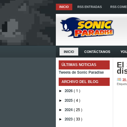
INICIO
RSS ENTRADAS
RSS COME
INICIO
CONTÁCTANOS
YO
El
ÚLTIMAS NOTICIAS
di
Tweets de Sonic Paradise
16
ARCHIVO DEL BLOG
Etiquet
2026
( 1 )
►
2025
( 4 )
►
2024
( 25 )
►
2023
( 33 )
►