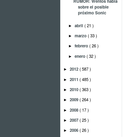
RUMOR: Wentos habla
sobre el posible
próximo Sonic
abril
( 21 )
►
marzo
( 33 )
►
febrero
( 26 )
►
enero
( 32 )
►
2012
( 587 )
►
2011
( 485 )
►
2010
( 363 )
►
2009
( 264 )
►
2008
( 17 )
►
2007
( 25 )
►
2006
( 26 )
►