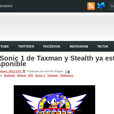
NTARIOS
UTUBE
TWITTER/X
FACEBOOK
INSTAGRAM
TIKTOK
 Sonic 1 de Taxman y Stealth ya es
sponible
 mayo, 2013
2:01
Publicado por Ash the dragon
as:
Android
,
Digital
,
iOS
,
Sonic 1
,
Taxman
,
Telefonos