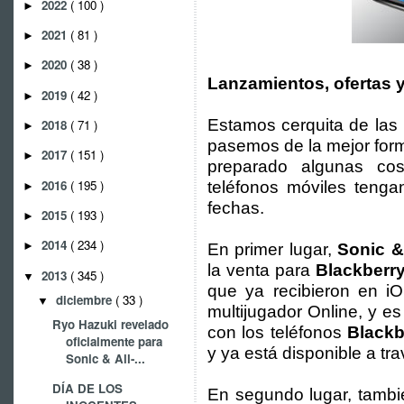
2022
( 100 )
►
2021
( 81 )
►
2020
( 38 )
►
Lanzamientos, ofertas 
2019
( 42 )
►
Estamos cerquita de las
2018
( 71 )
►
pasemos de la mejor form
2017
( 151 )
►
preparado algunas cos
2016
( 195 )
teléfonos móviles teng
►
fechas.
2015
( 193 )
►
2014
( 234 )
►
En primer lugar,
Sonic &
la venta para
Blackberr
2013
( 345 )
▼
que ya recibieron en iO
diciembre
( 33 )
▼
multijugador Online, y e
Ryo Hazuki revelado
con los teléfonos
Blackb
oficialmente para
y ya está disponible a tr
Sonic & All-...
DÍA DE LOS
En segundo lugar, tambi