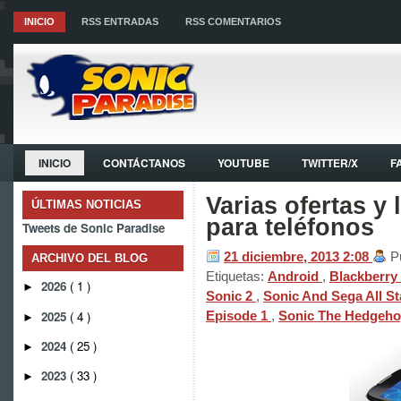
INICIO
RSS ENTRADAS
RSS COMENTARIOS
INICIO
CONTÁCTANOS
YOUTUBE
TWITTER/X
F
Varias ofertas y
ÚLTIMAS NOTICIAS
para teléfonos
Tweets de Sonic Paradise
21 diciembre, 2013
2:08
P
ARCHIVO DEL BLOG
Etiquetas:
Android
,
Blackberry
2026
( 1 )
►
Sonic 2
,
Sonic And Sega All S
2025
( 4 )
Episode 1
,
Sonic The Hedgeho
►
2024
( 25 )
►
2023
( 33 )
►