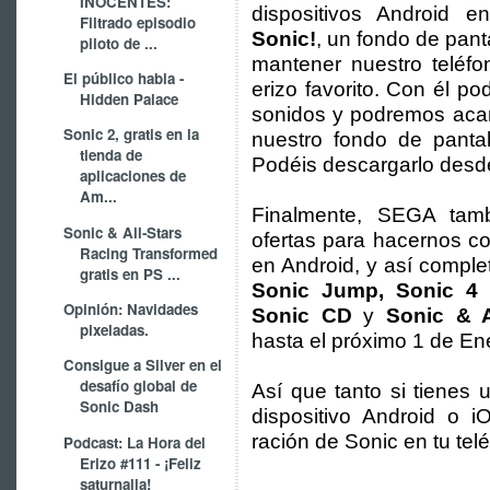
INOCENTES:
dispositivos Android 
Filtrado episodio
Sonic!
, un fondo de pant
piloto de ...
mantener nuestro teléf
El público habla -
erizo favorito. Con él po
Hidden Palace
sonidos y podremos acar
Sonic 2, gratis en la
nuestro fondo de pantal
tienda de
Podéis descargarlo des
aplicaciones de
Am...
Finalmente, SEGA tam
Sonic & All-Stars
ofertas para hacernos c
Racing Transformed
en Android, y así comple
gratis en PS ...
Sonic Jump, Sonic 4 
Opinión: Navidades
Sonic CD
y
Sonic & Al
pixeladas.
hasta el próximo 1 de En
Consigue a Silver en el
desafío global de
Así que tanto si tienes
Sonic Dash
dispositivo Android o 
ración de Sonic en tu telé
Podcast: La Hora del
Erizo #111 - ¡Feliz
saturnalia!