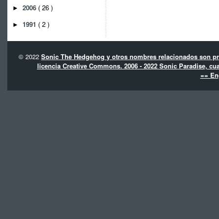
2006
( 26 )
►
1991
( 2 )
►
© 2022
Sonic The Hedgehog y otros nombres relacionados son pro
licencia Creative Commons. 2006 - 2022 Sonic Paradise, cua
== En