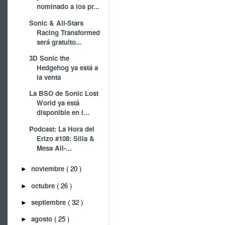
nominado a los pr...
Sonic & All-Stars
Racing Transformed
será gratuito...
3D Sonic the
Hedgehog ya está a
la venta
La BSO de Sonic Lost
World ya está
disponible en i...
Podcast: La Hora del
Erizo #108: Silla &
Mesa All-...
noviembre
( 20 )
►
octubre
( 26 )
►
septiembre
( 32 )
►
agosto
( 25 )
►