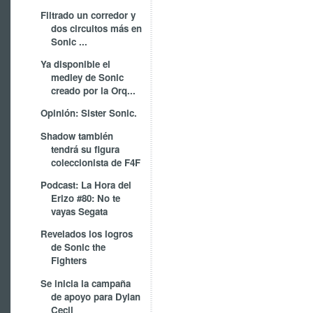
Filtrado un corredor y
dos circuitos más en
Sonic ...
Ya disponible el
medley de Sonic
creado por la Orq...
Opinión: Sister Sonic.
Shadow también
tendrá su figura
coleccionista de F4F
Podcast: La Hora del
Erizo #80: No te
vayas Segata
Revelados los logros
de Sonic the
Fighters
Se inicia la campaña
de apoyo para Dylan
Cecil