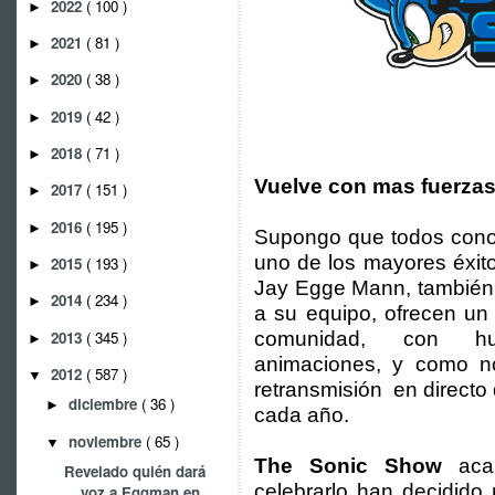
2022
( 100 )
►
2021
( 81 )
►
2020
( 38 )
►
2019
( 42 )
►
2018
( 71 )
►
Vuelve con mas fuerza
2017
( 151 )
►
2016
( 195 )
►
Supongo que todos con
uno de los mayores éxit
2015
( 193 )
►
Jay Egge Mann, también 
2014
( 234 )
►
a su equipo, ofrecen un 
2013
( 345 )
comunidad, con hum
►
animaciones, y como no
2012
( 587 )
▼
retransmisión en directo
diciembre
( 36 )
►
cada año.
noviembre
( 65 )
▼
The Sonic Show
aca
Revelado quién dará
celebrarlo han decidido
voz a Eggman en