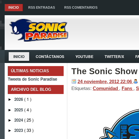
INICIO
RSS ENTRADAS
RSS COMENTARIOS
INICIO
CONTÁCTANOS
YOUTUBE
TWITTER/X
F
The Sonic Show
ÚLTIMAS NOTICIAS
Tweets de Sonic Paradise
24 noviembre, 2012
22:06
Etiquetas:
Comunidad
,
Fans
,
S
ARCHIVO DEL BLOG
2026
( 1 )
►
2025
( 4 )
►
2024
( 25 )
►
2023
( 33 )
►