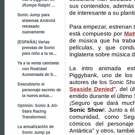
¡Rompe Ralph! ...
sus contenidos, además 
de interesante a su plantil
Sonic Jump para
sistemas Android
retrasado
Para empezar, estrenan t
nuevamente
está compuesto por
Mat
de música que ha traba
[ESPAÑA] Varias
películas, y que con
prendas de Sonic
para niño a la ve...
Inglaterra sobre música
Ya a la venta camiseta
La intro animada est
con Realidad
Aumentada de S...
Piggybank, uno de los
autores de los Sonic Sho
Descubierto el
Seaside Denied
", del ú
personaje secreto de
la nueva actua...
emitido durante el últim
¡Seguro que dará muc
Opinión: Sonic & All-
Sonic Show
!. Junto a é
Stars Racing
comunidad, como Sega
Transformed.
cómicos del personaj
La actualización de
Antártica" y otros, tambi
Sonic Jump ya