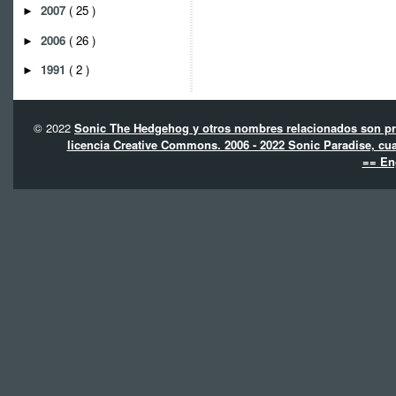
2007
( 25 )
►
2006
( 26 )
►
1991
( 2 )
►
© 2022
Sonic The Hedgehog y otros nombres relacionados son pro
licencia Creative Commons. 2006 - 2022 Sonic Paradise, cua
== En