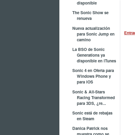
disponible
The Sonic Show se
renueva
Nueva actualización
Entra
para Sonic Jump en
camino
La BSO de Sonic
Generations ya
disponible en iTunes
Sonic 4 en Oferta para
Windows Phone y
para iOS
Sonic & All-Stars
Racing Transformed
para 3DS, ¿re...
Sonic está de rebajas
en Steam
Danica Patrick nos
muestra como se