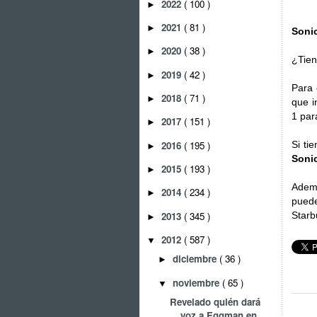
2022
( 100 )
►
2021
( 81 )
►
Sonic
2020
( 38 )
►
¿Tien
2019
( 42 )
►
Para 
2018
( 71 )
►
que i
1 par
2017
( 151 )
►
2016
( 195 )
Si ti
►
Soni
2015
( 193 )
►
Ademá
2014
( 234 )
►
pued
2013
( 345 )
Starb
►
2012
( 587 )
▼
diciembre
( 36 )
►
noviembre
( 65 )
▼
Revelado quién dará
voz a Eggman en