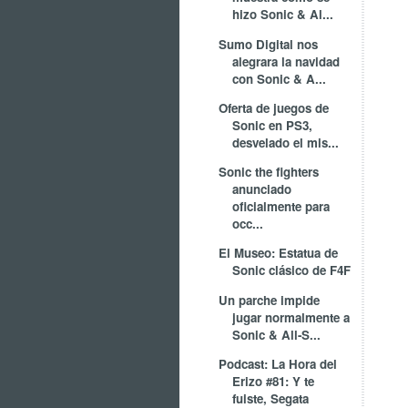
hizo Sonic & Al...
Sumo Digital nos
alegrara la navidad
con Sonic & A...
Oferta de juegos de
Sonic en PS3,
desvelado el mis...
Sonic the fighters
anunciado
oficialmente para
occ...
El Museo: Estatua de
Sonic clásico de F4F
Un parche impide
jugar normalmente a
Sonic & All-S...
Podcast: La Hora del
Erizo #81: Y te
fuiste, Segata