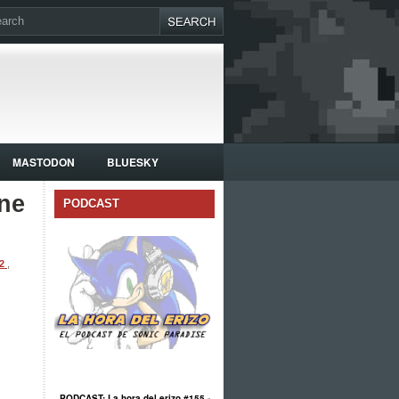
MASTODON
BLUESKY
ne
PODCAST
 2
,
PODCAST: La hora del erizo #155 -