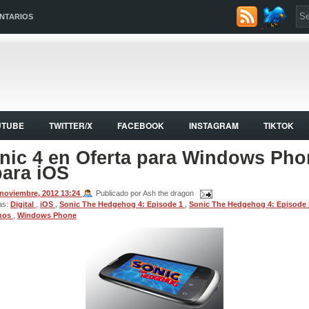
NTARIOS
UTUBE
TWITTER/X
FACEBOOK
INSTAGRAM
TIKTOK
nic 4 en Oferta para Windows Pho
para iOS
 noviembre, 2012
13:24
Publicado por Ash the dragon
as:
Digital
,
iOS
,
Sonic The Hedgehog 4: Episode 1
,
Sonic The Hedgehog 4: Episode
onos
,
Windows Phone