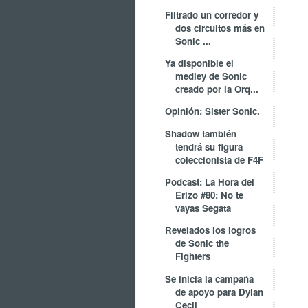
Filtrado un corredor y
dos circuitos más en
Sonic ...
Ya disponible el
medley de Sonic
creado por la Orq...
Opinión: Sister Sonic.
Shadow también
tendrá su figura
coleccionista de F4F
Podcast: La Hora del
Erizo #80: No te
vayas Segata
Revelados los logros
de Sonic the
Fighters
Se inicia la campaña
de apoyo para Dylan
Cecil