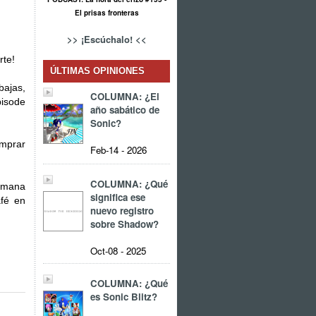
El prisas fronteras
>> ¡Escúchalo! <<
rte!
ÚLTIMAS OPINIONES
bajas,
COLUMNA: ¿El
pisode
año sabático de
Sonic?
omprar
Feb-14 - 2026
COLUMNA: ¿Qué
semana
significa ese
afé en
nuevo registro
sobre Shadow?
Oct-08 - 2025
COLUMNA: ¿Qué
es Sonic Blitz?