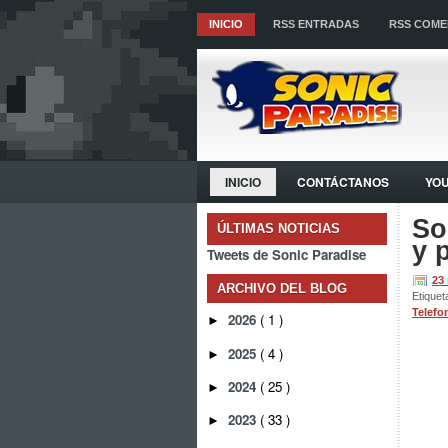
INICIO
RSS ENTRADAS
RSS COME
INICIO
CONTÁCTANOS
YO
So
ÚLTIMAS NOTICIAS
y 
Tweets de Sonic Paradise
23
ARCHIVO DEL BLOG
Etiquet
Telef
2026
( 1 )
►
2025
( 4 )
►
2024
( 25 )
►
2023
( 33 )
►