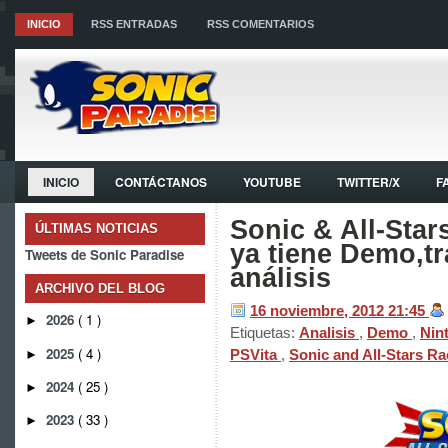
INICIO
RSS ENTRADAS
RSS COMENTARIOS
INICIO
CONTÁCTANOS
YOUTUBE
TWITTER/X
F
Sonic & All-Sta
ÚLTIMAS NOTICIAS
ya tiene Demo,tr
Tweets de Sonic Paradise
análisis
ARCHIVO DEL BLOG
16 noviembre, 2012
21:45
2026
( 1 )
►
Etiquetas:
Analisis
,
Demo
,
Nin
2025
( 4 )
PSVita
,
Sonic and All-Stars R
►
2024
( 25 )
►
2023
( 33 )
►