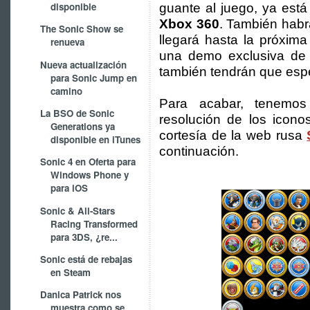
disponible
guante al juego, ya está
Xbox 360
. También habr
The Sonic Show se
llegará hasta la próxim
renueva
una demo exclusiva d
Nueva actualización
también tendrán que espe
para Sonic Jump en
camino
Para acabar, tenemo
La BSO de Sonic
resolución de los icono
Generations ya
cortesía de la web rusa
disponible en iTunes
continuación.
Sonic 4 en Oferta para
Windows Phone y
para iOS
Sonic & All-Stars
Racing Transformed
para 3DS, ¿re...
Sonic está de rebajas
en Steam
Danica Patrick nos
muestra como se