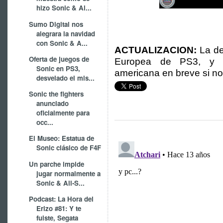
hizo Sonic & Al...
Sumo Digital nos
alegrara la navidad
con Sonic & A...
ACTUALIZACION:
La de
Oferta de juegos de
Europea de PS3, y p
Sonic en PS3,
americana en breve si no
desvelado el mis...
Sonic the fighters
anunciado
oficialmente para
occ...
El Museo: Estatua de
Sonic clásico de F4F
Un parche impide
jugar normalmente a
Sonic & All-S...
Podcast: La Hora del
Erizo #81: Y te
fuiste, Segata