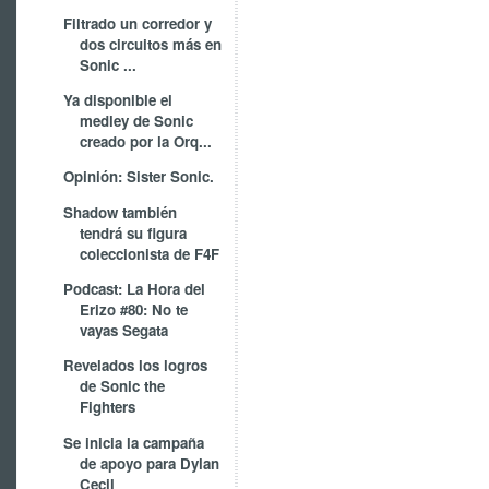
Filtrado un corredor y
dos circuitos más en
Sonic ...
Ya disponible el
medley de Sonic
creado por la Orq...
Opinión: Sister Sonic.
Shadow también
tendrá su figura
coleccionista de F4F
Podcast: La Hora del
Erizo #80: No te
vayas Segata
Revelados los logros
de Sonic the
Fighters
Se inicia la campaña
de apoyo para Dylan
Cecil