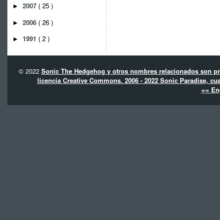
2007
( 25 )
►
2006
( 26 )
►
1991
( 2 )
►
© 2022
Sonic The Hedgehog y otros nombres relacionados son pro
licencia Creative Commons. 2006 - 2022 Sonic Paradise, cua
== En