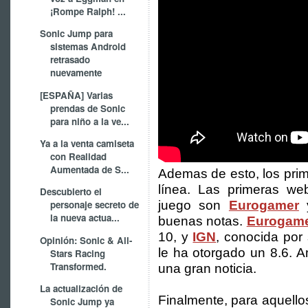
¡Rompe Ralph! ...
Sonic Jump para
sistemas Android
retrasado
nuevamente
[ESPAÑA] Varias
prendas de Sonic
para niño a la ve...
Ya a la venta camiseta
con Realidad
Aumentada de S...
Ademas de esto, los prim
línea. Las primeras w
Descubierto el
juego son
Eurogamer
personaje secreto de
la nueva actua...
buenas notas.
Eurogam
10, y
IGN
, conocida por 
Opinión: Sonic & All-
le ha otorgado un 8.6. 
Stars Racing
Transformed.
una gran noticia.
La actualización de
Finalmente, para aquello
Sonic Jump ya