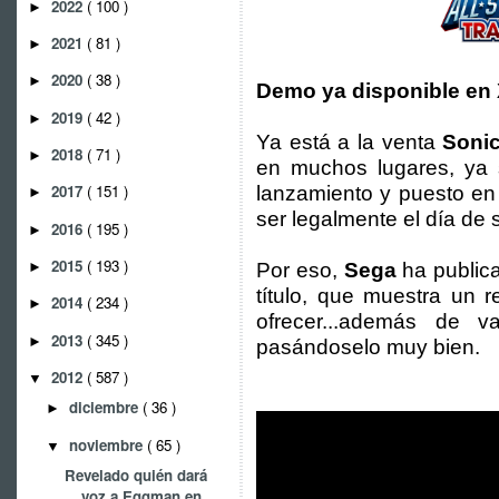
2022
( 100 )
►
2021
( 81 )
►
2020
( 38 )
►
Demo ya disponible en 
2019
( 42 )
►
Ya está a la venta
Sonic
2018
( 71 )
►
en muchos lugares, ya 
2017
( 151 )
lanzamiento y puesto en 
►
ser legalmente el día de
2016
( 195 )
►
2015
( 193 )
►
Por eso,
Sega
ha publica
título, que muestra un 
2014
( 234 )
►
ofrecer...además de v
2013
( 345 )
►
pasándoselo muy bien.
2012
( 587 )
▼
diciembre
( 36 )
►
noviembre
( 65 )
▼
Revelado quién dará
voz a Eggman en