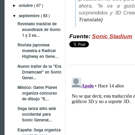
octubre
( 67 )
ahora, "le va a gust
►
sorprendidos y 3D Cre
septiembre
( 83 )
▼
Translate)
Revelado tracklist de
soundtrack de Sonic
1 y 2 es...
Fuente:
Sonic Stadium
Revista japonesa
muestra a Radical
Highway en Gene...
Nuevo trailer de la "Era
Dreamcast" en Sonic
Gener...
México: Game Planet
organiza concurso
de dibujo "E...
Sega lanza sitio web
occidental para
Sonic Generat...
España: Sega organiza