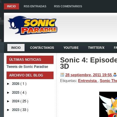
INICIO
RSS ENTRADAS
RSS COMENTARIOS
INICIO
CONTÁCTANOS
YOUTUBE
TWITTER/X
F
Sonic 4: Episode
ÚLTIMAS NOTICIAS
3D
Tweets de Sonic Paradise
28 septiembre, 2011
19:55
ARCHIVO DEL BLOG
Etiquetas:
Entrevista
,
Sonic Th
2026
( 1 )
►
2025
( 4 )
►
2024
( 25 )
►
2023
( 33 )
►