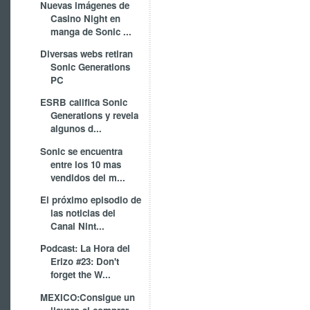
Nuevas imágenes de
Casino Night en
manga de Sonic ...
Diversas webs retiran
Sonic Generations
PC
ESRB califica Sonic
Generations y revela
algunos d...
Sonic se encuentra
entre los 10 mas
vendidos del m...
El próximo episodio de
las noticias del
Canal Nint...
Podcast: La Hora del
Erizo #23: Don't
forget the W...
MEXICO:Consigue un