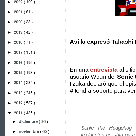
2022
( 100 )
►
2021
( 81 )
►
2020
( 38 )
►
2019
( 42 )
►
Así lo expresó Takashi 
2018
( 71 )
►
2017
( 151 )
►
2016
( 195 )
►
En una
entrevista
al siti
2015
( 193 )
►
usuario Woun del
Sonic
2014
( 234 )
Iizuka declaró que el ep
►
4
tendrá soporte para ver
2013
( 345 )
►
2012
( 587 )
►
2011
( 485 )
▼
diciembre
( 36 )
►
"Sonic the Hedgehog 
noviembre
( 65 )
►
producción no sólo para 