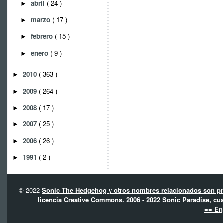
abril
( 24 )
►
marzo
( 17 )
►
febrero
( 15 )
►
enero
( 9 )
►
2010
( 363 )
►
2009
( 264 )
►
2008
( 17 )
►
2007
( 25 )
►
2006
( 26 )
►
1991
( 2 )
►
© 2022
Sonic The Hedgehog y otros nombres relacionados son pro
licencia Creative Commons. 2006 - 2022 Sonic Paradise, cua
== En