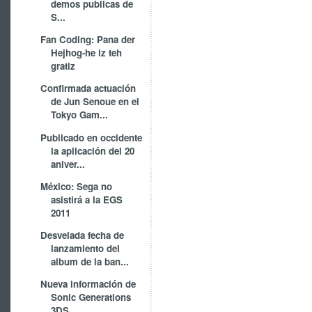
demos publicas de
S...
Fan Coding: Pana der
Hejhog-he iz teh
gratiz
Confirmada actuación
de Jun Senoue en el
Tokyo Gam...
Publicado en occidente
la aplicación del 20
aniver...
México: Sega no
asistirá a la EGS
2011
Desvelada fecha de
lanzamiento del
album de la ban...
Nueva información de
Sonic Generations
3DS