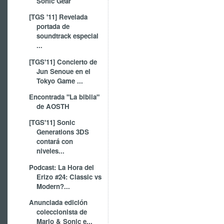
Sonic Gear
[TGS '11] Revelada
portada de
soundtrack especial
...
[TGS'11] Concierto de
Jun Senoue en el
Tokyo Game ...
Encontrada "La biblia"
de AOSTH
[TGS'11] Sonic
Generations 3DS
contará con
niveles...
Podcast: La Hora del
Erizo #24: Classic vs
Modern?...
Anunciada edición
coleccionista de
Mario & Sonic e...