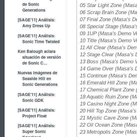
de Sonic
05 Star Light Zone (Mas
Generations
06 Scrap Brain Zone (M
07 Final Zone (Masa’s D
[SAGE'11] Análisis:
Amy Dress Up
08 Special Stage (Masa’
09 1UP (Masa’s Demo Ve
[SAGE'11] Análisis:
10 Title (Masa’s Demo V
Sonic Time Twisted
11 All Clear (Masa’s De
Ken Balough aclara
12 Stage Clear (Masa’s 
situación de versión
13 Boss (Masa’s Demo V
de Sonic C...
14 Game Over (Masa’s 
Nuevas imágenes de
15 Continue (Masa’s De
Seaside Hill en
16 Emerald Hill Zone (M
Sonic Generations
17 Chemical Plant Zone
[SAGE'11] Análisis:
18 Aquatic Ruin Zone (M
Sonic GDK
19 Casino Night Zone (
[SAGE'11] Análisis:
20 Hill Top Zone (Masa’
Project Float
21 Mystic Cave Zone (M
22 Oil Ocean Zone (Mas
[SAGE'11] Análisis:
Super Sonic
23 Metropolis Zone (Mas