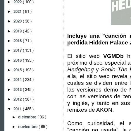
2022
( 100 )
►
2021
( 81 )
►
2020
( 38 )
►
2019
( 42 )
►
Incluye una "canción 
2018
( 71 )
►
perdida Hidden Palace 
2017
( 151 )
►
El sitio web
VGMDb
ha
2016
( 195 )
►
próximo disco especial a
Hedgehog
y
Sonic The
2015
( 193 )
►
ella, el sitio web revela
2014
( 234 )
►
cuales se dividen entre 
2013
( 345 )
las versiones demo de 
►
con las versiones del t
2012
( 587 )
►
y inglés, y tanto en su
2011
( 485 )
remixes de AKON.
▼
diciembre
( 36 )
►
Como curiosidad, el s
noviembre
( 65 )
►
"canción no usada", la 