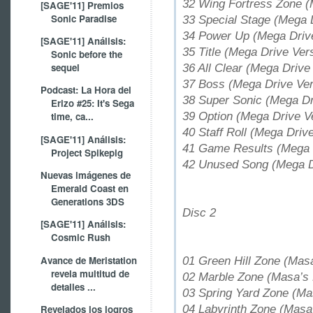
32 Wing Fortress Zone (
[SAGE'11] Premios
Sonic Paradise
33 Special Stage (Mega 
34 Power Up (Mega Drive
[SAGE'11] Análisis:
35 Title (Mega Drive Ver
Sonic before the
sequel
36 All Clear (Mega Drive
37 Boss (Mega Drive Ver
Podcast: La Hora del
38 Super Sonic (Mega Dr
Erizo #25: It's Sega
39 Option (Mega Drive V
time, ca...
40 Staff Roll (Mega Driv
[SAGE'11] Análisis:
41 Game Results (Mega 
Project Spikepig
42 Unused Song (Mega D
Nuevas imágenes de
Emerald Coast en
Generations 3DS
Disc 2
[SAGE'11] Análisis:
Cosmic Rush
Avance de Meristation
01 Green Hill Zone (Mas
revela multitud de
02 Marble Zone (Masa’s
detalles ...
03 Spring Yard Zone (Ma
04 Labyrinth Zone (Masa
Revelados los logros