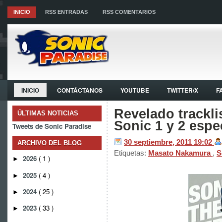
INICIO
RSS ENTRADAS
RSS COMENTARIOS
INICIO
CONTÁCTANOS
YOUTUBE
TWITTER/X
F
Revelado trackli
ÚLTIMAS NOTICIAS
Sonic 1 y 2 espe
Tweets de Sonic Paradise
30 septiembre, 2011
19:02
ARCHIVO DEL BLOG
Etiquetas:
Masato Nakamura
,
S
2026
( 1 )
►
2025
( 4 )
►
2024
( 25 )
►
2023
( 33 )
►