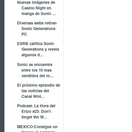
Nuevas imágenes de
Casino Night en
manga de Sonic ...
Diversas webs retiran
Sonic Generations
PC
ESRB califica Sonic
Generations y revela
algunos d...
Sonic se encuentra
entre los 10 mas
vendidos del m...
El próximo episodio de
las noticias del
Canal Nint...
Podcast: La Hora del
Erizo #23: Don't
forget the W...
MEXICO:Consigue un