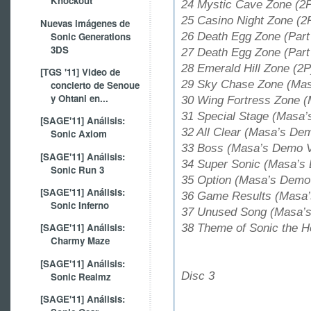
Knockout
24 Mystic Cave Zone (2
25 Casino Night Zone (2
Nuevas imágenes de
26 Death Egg Zone (Part
Sonic Generations
3DS
27 Death Egg Zone (Part
28 Emerald Hill Zone (2
[TGS '11] Video de
29 Sky Chase Zone (Mas
concierto de Senoue
y Ohtani en...
30 Wing Fortress Zone 
31 Special Stage (Masa’
[SAGE'11] Análisis:
32 All Clear (Masa’s De
Sonic Axiom
33 Boss (Masa’s Demo V
[SAGE'11] Análisis:
34 Super Sonic (Masa’s
Sonic Run 3
35 Option (Masa’s Demo
[SAGE'11] Análisis:
36 Game Results (Masa’
Sonic Inferno
37 Unused Song (Masa’s
[SAGE'11] Análisis:
38 Theme of Sonic the 
Charmy Maze
[SAGE'11] Análisis:
Disc 3
Sonic Realmz
[SAGE'11] Análisis: