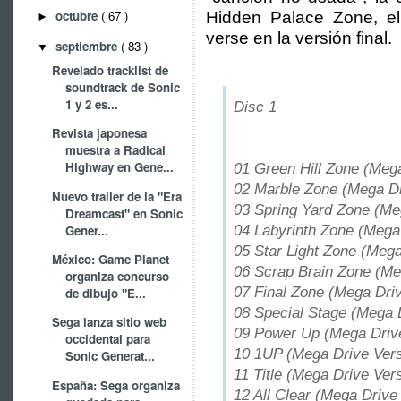
octubre
( 67 )
Hidden Palace Zone, el
►
verse en la versión final.
septiembre
( 83 )
▼
Revelado tracklist de
soundtrack de Sonic
1 y 2 es...
Disc 1
Revista japonesa
muestra a Radical
Highway en Gene...
01 Green Hill Zone (Mega
02 Marble Zone (Mega Dr
Nuevo trailer de la "Era
03 Spring Yard Zone (Me
Dreamcast" en Sonic
04 Labyrinth Zone (Mega
Gener...
05 Star Light Zone (Mega
México: Game Planet
06 Scrap Brain Zone (Me
organiza concurso
07 Final Zone (Mega Driv
de dibujo "E...
08 Special Stage (Mega 
Sega lanza sitio web
09 Power Up (Mega Drive
occidental para
10 1UP (Mega Drive Vers
Sonic Generat...
11 Title (Mega Drive Ver
España: Sega organiza
12 All Clear (Mega Drive