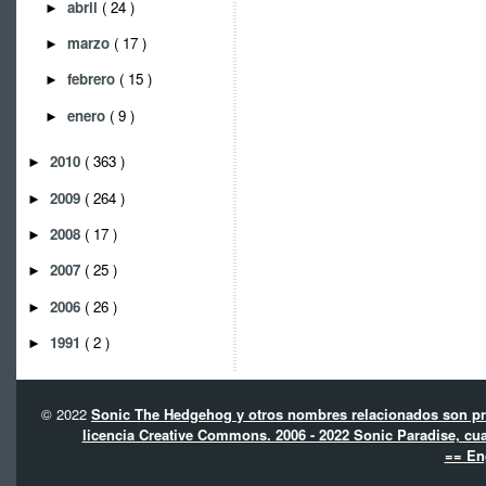
abril
( 24 )
►
marzo
( 17 )
►
febrero
( 15 )
►
enero
( 9 )
►
2010
( 363 )
►
2009
( 264 )
►
2008
( 17 )
►
2007
( 25 )
►
2006
( 26 )
►
1991
( 2 )
►
© 2022
Sonic The Hedgehog y otros nombres relacionados son pro
licencia Creative Commons. 2006 - 2022 Sonic Paradise, cua
== En