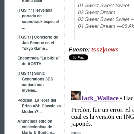
Sonic Gear
01 Sweet Sweet Sweet
[TGS '11] Revelada
02 Sweet Dream
portada de
03 Sweet Sweet Sweet 
soundtrack especial
04 Sweet Dream —06 A
...
[TGS'11] Concierto de
Jun Senoue en el
Tokyo Game ...
Fuente:
tssz|news
Encontrada "La biblia"
de AOSTH
[TGS'11] Sonic
Generations 3DS
contará con
niveles...
Podcast: La Hora del
Erizo #24: Classic vs
Modern?...
Anunciada edición
coleccionista de
Mario & Sonic e...