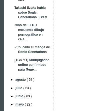
Takashi Iizuka habla
sobre Sonic
Generations 3DS y...
Niño de EEUU
encuentra dibujo
pornográfico en
caja...
Publicado el manga de
Sonic Generations
[TGS '11] Multijugador
online confirmado
para Gene...
agosto
( 54 )
►
julio
( 23 )
►
junio
( 63 )
►
mayo
( 29 )
►