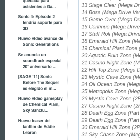
quedada para
13 Stage Clear (Mega Dr
asistentes a Ga...
14 Boss (Mega Drive Ver
Sonic 4: Episode 2
15 Game Over (Mega Dri
tendría soporte para
16 Continue (Mega Drive
3D
17 Staff Roll (Mega Driv
Nuevo video avance de
18 Emerald Hill Zone (M
Sonic Generations
19 Chemical Plant Zone 
Se anuncia un
20 Aquatic Ruin Zone (M
soundtrack especial
21 Casino Night Zone (M
20° aniversario ...
22 Hill Top Zone (Mega D
[SAGE '11] Sonic
23 Mystic Cave Zone (Me
Before The Sequel
24 Oil Ocean Zone (Mega
es elegido el m...
25 Metropolis Zone (Meg
Nuevo video gameplay
26 Mystic Cave Zone (2P
de Chemical Plant,
27 Casino Night Zone (2
Sky Sanctu...
28 Death Egg Zone (Part
29 Death Egg Zone (Part
Nuevo teaser del
fanfilm de Eddie
30 Emerald Hill Zone (2P
Lebron
31 Sky Chase Zone (Meg