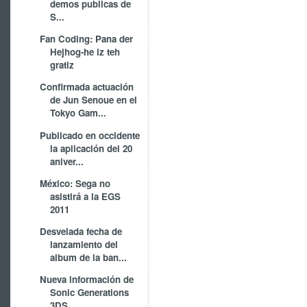
demos publicas de
S...
Fan Coding: Pana der
Hejhog-he iz teh
gratiz
Confirmada actuación
de Jun Senoue en el
Tokyo Gam...
Publicado en occidente
la aplicación del 20
aniver...
México: Sega no
asistirá a la EGS
2011
Desvelada fecha de
lanzamiento del
album de la ban...
Nueva información de
Sonic Generations
3DS