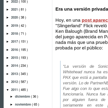
2022
( 100 )
►
Era una versión privada
2021
( 81 )
►
2020
( 38 )
►
Hoy, en una
post aparec
2019
( 42 )
"Slingerland" Flick reve
►
Ken Balough (Brand Ma
2018
( 71 )
►
del juego aparecida en Pa
2017
( 151 )
nada más que una prueba
►
probada por el público:
2016
( 195 )
►
2015
( 193 )
►
2014
( 234 )
►
“La versión de Sonic
Whitehead nunca ha est
2013
( 345 )
►
PAX que está a pantalla
2012
( 587 )
►
versión. Lo de PartnerN
Fue algo con lo que est
2011
( 485 )
▼
funcionaría. Nunca fue 
diciembre
( 36 )
►
por alguien fuera de
noviembre
( 65 )
►
seriamente en este 