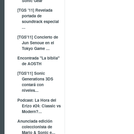
Sonic Gear
[TGS '11] Revelada
portada de
soundtrack especial
...
[TGS'11] Concierto de
Jun Senoue en el
Tokyo Game ...
Encontrada "La biblia"
de AOSTH
[TGS'11] Sonic
Generations 3DS
contará con
niveles...
Podcast: La Hora del
Erizo #24: Classic vs
Modern?...
Anunciada edición
coleccionista de
Mario & Sonic e...