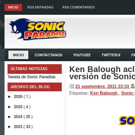
INICIO
RSS ENTRADAS
RSS COMENTARIOS
INICIO
CONTÁCTANOS
YOUTUBE
TWITTER/X
F
Ken Balough acl
ÚLTIMAS NOTICIAS
versión de Soni
Tweets de Sonic Paradise
21 septiembre, 2011
23:33
ARCHIVO DEL BLOG
Etiquetas:
Ken Balough
,
Sonic
2026
( 1 )
►
2025
( 4 )
►
2024
( 25 )
►
2023
( 33 )
►