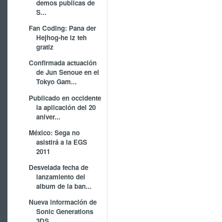
demos publicas de
S...
Fan Coding: Pana der
Hejhog-he iz teh
gratiz
Confirmada actuación
de Jun Senoue en el
Tokyo Gam...
Publicado en occidente
la aplicación del 20
aniver...
México: Sega no
asistirá a la EGS
2011
Desvelada fecha de
lanzamiento del
album de la ban...
Nueva información de
Sonic Generations
3DS