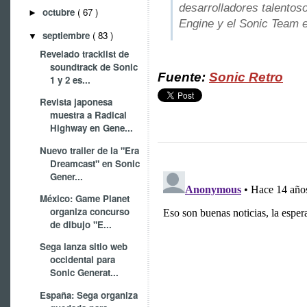
desarrolladores talentos
octubre
( 67 )
►
Engine y el Sonic Team e
septiembre
( 83 )
▼
Revelado tracklist de
soundtrack de Sonic
Fuente:
Sonic Retro
1 y 2 es...
Revista japonesa
muestra a Radical
Highway en Gene...
Nuevo trailer de la "Era
Dreamcast" en Sonic
Gener...
México: Game Planet
organiza concurso
de dibujo "E...
Sega lanza sitio web
occidental para
Sonic Generat...
España: Sega organiza