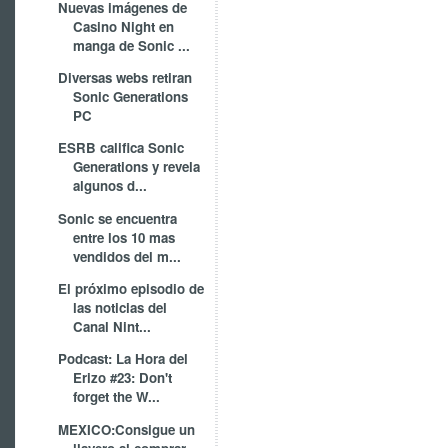
Nuevas imágenes de
Casino Night en
manga de Sonic ...
Diversas webs retiran
Sonic Generations
PC
ESRB califica Sonic
Generations y revela
algunos d...
Sonic se encuentra
entre los 10 mas
vendidos del m...
El próximo episodio de
las noticias del
Canal Nint...
Podcast: La Hora del
Erizo #23: Don't
forget the W...
MEXICO:Consigue un