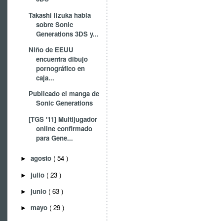
Takashi Iizuka habla
sobre Sonic
Generations 3DS y...
Niño de EEUU
encuentra dibujo
pornográfico en
caja...
Publicado el manga de
Sonic Generations
[TGS '11] Multijugador
online confirmado
para Gene...
agosto
( 54 )
►
julio
( 23 )
►
junio
( 63 )
►
mayo
( 29 )
►