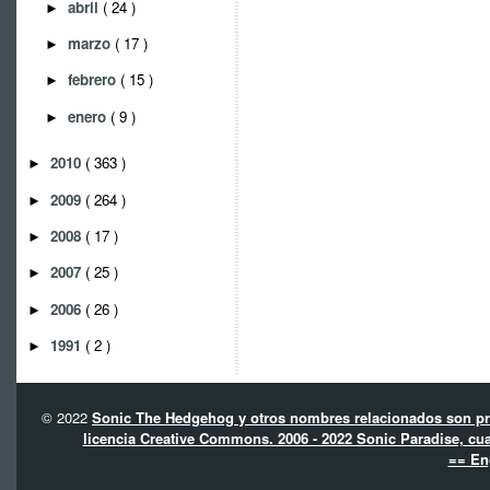
abril
( 24 )
►
marzo
( 17 )
►
febrero
( 15 )
►
enero
( 9 )
►
2010
( 363 )
►
2009
( 264 )
►
2008
( 17 )
►
2007
( 25 )
►
2006
( 26 )
►
1991
( 2 )
►
© 2022
Sonic The Hedgehog y otros nombres relacionados son pro
licencia Creative Commons. 2006 - 2022 Sonic Paradise, cua
== En