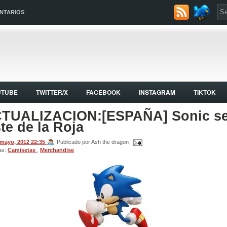
NTARIOS
UTUBE
TWITTER/X
FACEBOOK
INSTAGRAM
TIKTOK
TUALIZACION:[ESPAÑA] Sonic s
ste de la Roja
 mayo, 2012
22:35
Publicado por Ash the dragon
as:
Camisetas
,
Merchandise