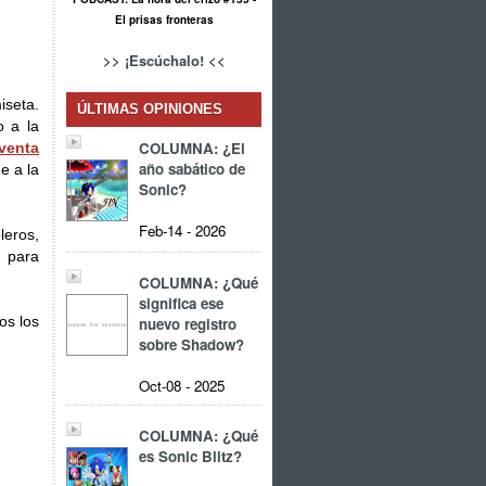
El prisas fronteras
>> ¡Escúchalo! <<
iseta.
ÚLTIMAS OPINIONES
 a la
COLUMNA: ¿El
 venta
año sabático de
e a la
Sonic?
Feb-14 - 2026
leros,
s para
COLUMNA: ¿Qué
significa ese
os los
nuevo registro
sobre Shadow?
Oct-08 - 2025
COLUMNA: ¿Qué
es Sonic Blitz?