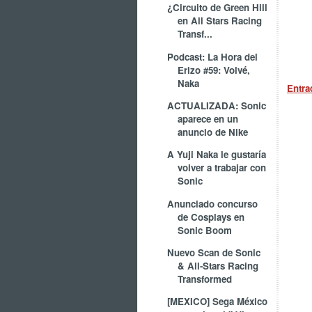
¿Circuito de Green Hill
en All Stars Racing
Transf...
Podcast: La Hora del
Erizo #59: Volvé,
Naka
Entra
ACTUALIZADA: Sonic
aparece en un
anuncio de Nike
A Yuji Naka le gustaría
volver a trabajar con
Sonic
Anunciado concurso
de Cosplays en
Sonic Boom
Nuevo Scan de Sonic
& All-Stars Racing
Transformed
[MEXICO] Sega México