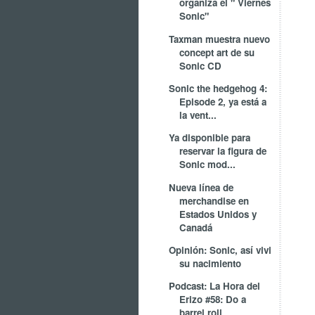
organiza el " Viernes
Sonic"
Taxman muestra nuevo
concept art de su
Sonic CD
Sonic the hedgehog 4:
Episode 2, ya está a
la vent...
Ya disponible para
reservar la figura de
Sonic mod...
Nueva línea de
merchandise en
Estados Unidos y
Canadá
Opinión: Sonic, así vivi
su nacimiento
Podcast: La Hora del
Erizo #58: Do a
barrel roll