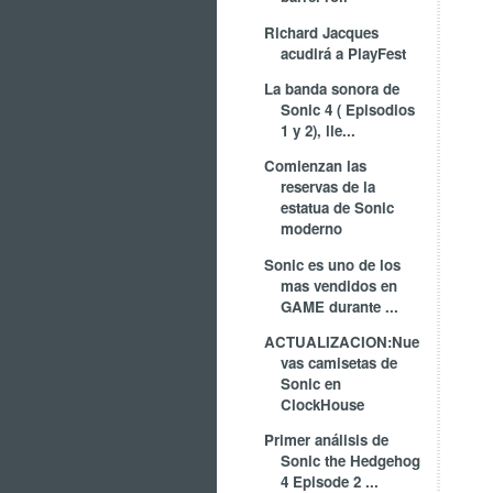
Richard Jacques
acudirá a PlayFest
La banda sonora de
Sonic 4 ( Episodios
1 y 2), lle...
Comienzan las
reservas de la
estatua de Sonic
moderno
Sonic es uno de los
mas vendidos en
GAME durante ...
ACTUALIZACION:Nue
vas camisetas de
Sonic en
ClockHouse
Primer análisis de
Sonic the Hedgehog
4 Episode 2 ...