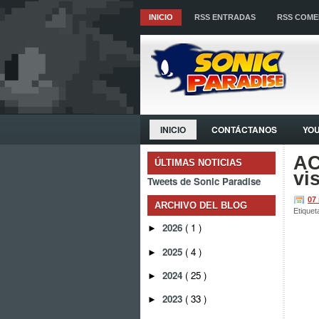
INICIO
RSS ENTRADAS
RSS COME
INICIO
CONTÁCTANOS
YO
AC
ÚLTIMAS NOTICIAS
vi
Tweets de Sonic Paradise
07
ARCHIVO DEL BLOG
Etiquet
2026
( 1 )
►
2025
( 4 )
►
2024
( 25 )
►
2023
( 33 )
►