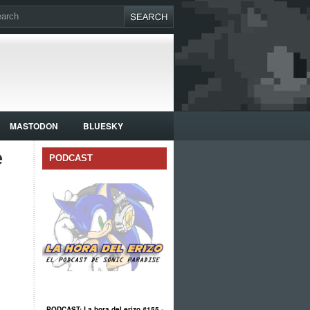
MASTODON
BLUESKY
e
PODCAST
PODCAST: La hora del erizo #155 -