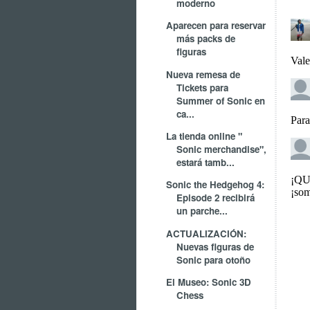
moderno
Aparecen para reservar
más packs de
figuras
Nueva remesa de
Tickets para
Summer of Sonic en
ca...
La tienda online "
Sonic merchandise",
estará tamb...
Sonic the Hedgehog 4:
Episode 2 recibirá
un parche...
ACTUALIZACIÓN:
Nuevas figuras de
Sonic para otoño
El Museo: Sonic 3D
Chess