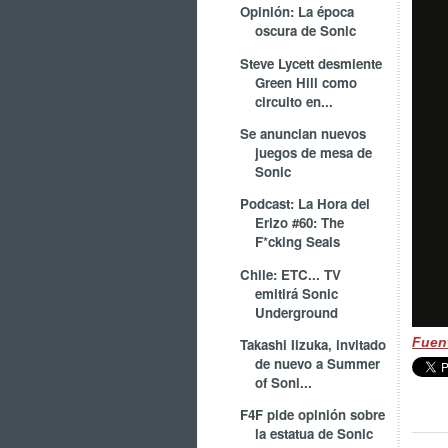
Opinión: La época
oscura de Sonic
Steve Lycett desmiente
Green Hill como
circuito en...
Se anuncian nuevos
juegos de mesa de
Sonic
Podcast: La Hora del
Erizo #60: The
F*cking Seals
Chile: ETC... TV
emitirá Sonic
Underground
Fuen
Takashi Iizuka, invitado
de nuevo a Summer
of Soni...
F4F pide opinión sobre
la estatua de Sonic