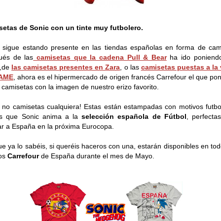
etas de Sonic con un tinte muy futbolero.
 sigue estando presente en las tiendas españolas en forma de cam
ués de las
camisetas que la cadena Pull & Bear
ha ido poniendo
a,de
las camisetas presentes en Zara
, o las
camisetas puestas a la
AME
, ahora es el hipermercado de origen francés Carrefour el que pon
 camisetas con la imagen de nuestro erizo favorito.
 no camisetas cualquiera! Estas están estampadas con motivos futbo
s que Sonic anima a la
selección española de Fútbol
, perfecta
r a España en la próxima Eurocopa.
ue ya lo sabéis, si queréis haceros con una, estarán disponibles en tod
ros
Carrefour
de España durante el mes de Mayo.