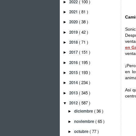
2022
( 100 )
►
2021
( 81 )
►
Camis
2020
( 38 )
►
Sonic
2019
( 42 )
►
Desp
vent
2018
( 71 )
►
en G
2017
( 151 )
►
venta
2016
( 195 )
►
¡Pero
en lo
2015
( 193 )
►
anima
2014
( 234 )
►
Así q
2013
( 345 )
►
cent
2012
( 587 )
▼
diciembre
( 36 )
►
noviembre
( 65 )
►
octubre
( 77 )
►