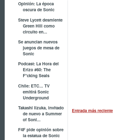
Opinión: La época
oscura de Sonic
Steve Lycett desmiente
Green Hill como
circuito en...
Se anuncian nuevos
juegos de mesa de
Sonic
Podcast: La Hora del
Erizo #60: The
F*cking Seals
Chile: ETC... TV
emitirá Sonic
Underground
Takashi Iizuka, invitado
Entrada más reciente
de nuevo a Summer
of Soni...
F4F pide opinión sobre
la estatua de Sonic