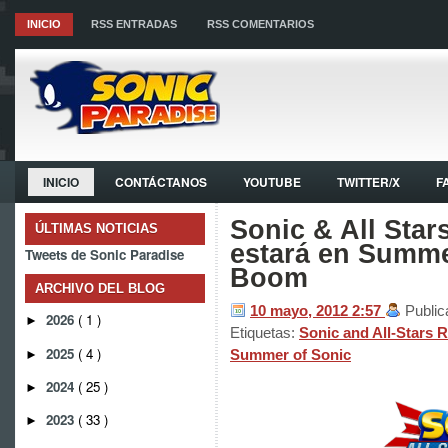
INICIO
RSS ENTRADAS
RSS COMENTARIOS
INICIO
CONTÁCTANOS
YOUTUBE
TWITTER/X
F
Sonic & All Sta
ÚLTIMAS NOTICIAS
estará en Summe
Tweets de Sonic Paradise
Boom
ARCHIVO DEL BLOG
10 mayo, 2012
2:57
Public
2026
( 1 )
►
Etiquetas:
Sonic and All-Stars
2025
( 4 )
Summer of Sonic
►
2024
( 25 )
►
2023
( 33 )
►