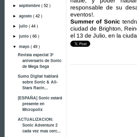
nadie, y poder habl
septiembre
( 52 )
►
responsable de su desa
eventos!.
agosto
( 42 )
►
Summer of Sonic
tendrá
julio
( 44 )
►
ciudad de Brighton, Rei
el 13 de Julio, en la ciu
junio
( 66 )
►
mayo
( 49 )
▼
Revista especial 3º
aniversario de Sonic
de Mega Sega
Sumo Digital hablará
sobre Sonic & All-
Stars Racin...
[ESPAÑA] Sonic estará
presente en
Micropolix
ACTUALIZACION:
Sonic Adventure 2
cada vez mas cerc...