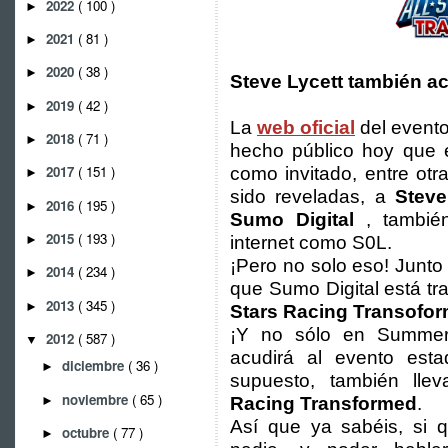
2022
( 100 )
►
2021
( 81 )
►
2020
( 38 )
►
Steve Lycett también acu
2019
( 42 )
►
La
web oficial
del evento
2018
( 71 )
►
hecho público hoy que e
2017
( 151 )
como invitado, entre ot
►
sido reveladas, a
Steve
2016
( 195 )
►
Sumo Digital
, tambié
2015
( 193 )
►
internet como S0L.
¡Pero no solo eso! Junto 
2014
( 234 )
►
que Sumo Digital está t
2013
( 345 )
►
Stars Racing Transofo
¡Y no sólo en Summer 
2012
( 587 )
▼
acudirá al evento est
diciembre
( 36 )
►
supuesto, también llev
noviembre
( 65 )
►
Racing Transformed
.
Así que ya sabéis, si q
octubre
( 77 )
►