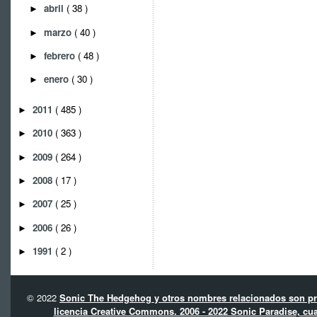
abril
( 38 )
►
marzo
( 40 )
►
febrero
( 48 )
►
enero
( 30 )
►
2011
( 485 )
►
2010
( 363 )
►
2009
( 264 )
►
2008
( 17 )
►
2007
( 25 )
►
2006
( 26 )
►
1991
( 2 )
►
© 2022
Sonic The Hedgehog y otros nombres relacionados son pro
licencia Creative Commons. 2006 - 2022 Sonic Paradise, cua