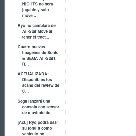
NiGHTS no será
jugable y sólo
move...
Ryo no cambiará de
All-Star Move al
tener el tract...
Cuatro nuevas
imágenes de Sonic
& SEGA All-Stars
R...
ACTUALIZADA:
Disponibles los
scans del review de
G...
Sega lanzará una
consola con sensor
de movimiento
[Act.] Ryo podrá usar
su forklift como
vehículo no...