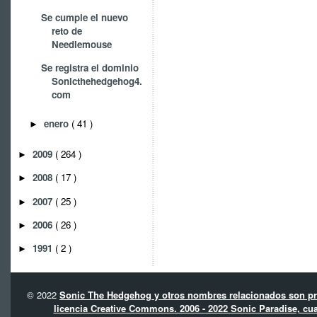
Se cumple el nuevo
reto de
Needlemouse
Se registra el dominio
Sonicthehedgehog4.
com
enero
( 41 )
►
2009
( 264 )
►
2008
( 17 )
►
2007
( 25 )
►
2006
( 26 )
►
1991
( 2 )
►
© 2022
Sonic The Hedgehog y otros nombres relacionados son pro
licencia Creative Commons. 2006 - 2022 Sonic Paradise, cua