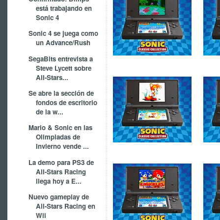
está trabajando en
Sonic 4
Sonic 4 se juega como
un Advance/Rush
SegaBits entrevista a
Steve Lycett sobre
All-Stars...
Se abre la sección de
fondos de escritorio
de la w...
Mario & Sonic en las
Olimpiadas de
Invierno vende ...
La demo para PS3 de
All-Stars Racing
llega hoy a E...
Nuevo gameplay de
All-Stars Racing en
Wii