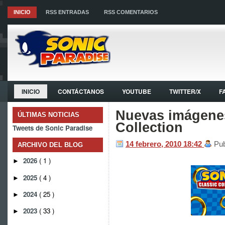
INICIO
RSS ENTRADAS
RSS COMENTARIOS
INICIO
CONTÁCTANOS
YOUTUBE
TWITTER/X
F
Nuevas imágenes
ÚLTIMAS NOTICIAS
Collection
Tweets de Sonic Paradise
14 febrero, 2010
18:42
Pub
ARCHIVO DEL BLOG
2026
( 1 )
►
2025
( 4 )
►
2024
( 25 )
►
2023
( 33 )
►