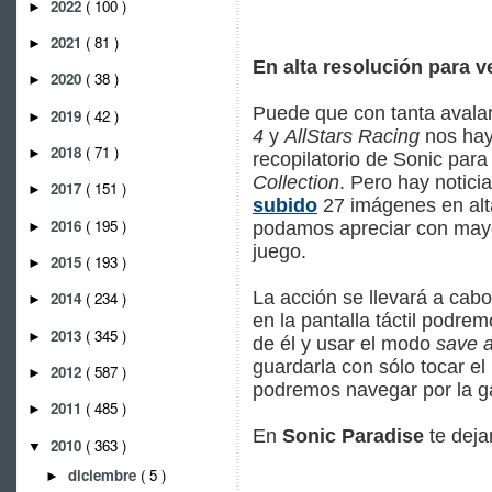
2022
( 100 )
►
2021
( 81 )
►
En alta resolución para ve
2020
( 38 )
►
Puede que con tanta avala
2019
( 42 )
►
4
y
AllStars Racing
nos hay
2018
( 71 )
►
recopilatorio de Sonic par
Collection
. Pero hay notici
2017
( 151 )
►
subido
27 imágenes en alta
2016
( 195 )
podamos apreciar con mayo
►
juego.
2015
( 193 )
►
La acción se llevará a cabo
2014
( 234 )
►
en la pantalla táctil podrem
2013
( 345 )
►
de él y usar el modo
save 
guardarla con sólo tocar e
2012
( 587 )
►
podremos navegar por la ga
2011
( 485 )
►
En
Sonic Paradise
te deja
2010
( 363 )
▼
diciembre
( 5 )
►