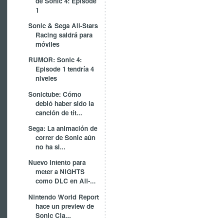
de Sonic 4: Episode
1
Sonic & Sega All-Stars
Racing saldrá para
móviles
RUMOR: Sonic 4:
Episode 1 tendría 4
niveles
Sonictube: Cómo
debió haber sido la
canción de tít...
Sega: La animación de
correr de Sonic aún
no ha si...
Nuevo intento para
meter a NiGHTS
como DLC en All-...
Nintendo World Report
hace un preview de
Sonic Cla...