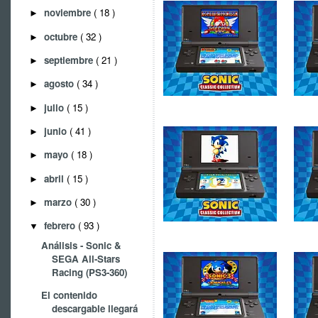
noviembre
( 18 )
►
octubre
( 32 )
►
septiembre
( 21 )
►
agosto
( 34 )
►
julio
( 15 )
►
junio
( 41 )
►
mayo
( 18 )
►
abril
( 15 )
►
marzo
( 30 )
►
febrero
( 93 )
▼
Análisis - Sonic &
SEGA All-Stars
Racing (PS3-360)
El contenido
descargable llegará