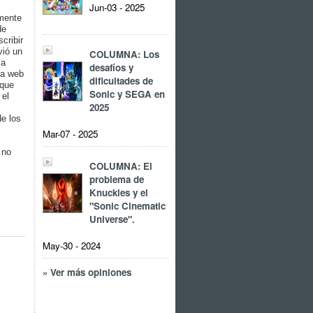
Jun-03 - 2025
amente
de
cribir
vió un
COLUMNA: Los
ía
desafíos y
ra web
dificultades de
que
Sonic y SEGA en
 el
2025
de los
Mar-07 - 2025
 no
COLUMNA: El
problema de
Knuckles y el
"Sonic Cinematic
Universe".
May-30 - 2024
» Ver más opiniones