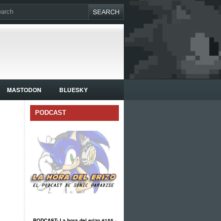
MASTODON
BLUESKY
PODCAST
PODCAST: La hora del erizo #155 -