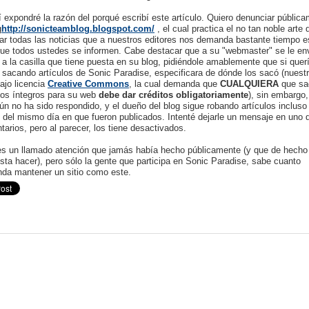
 expondré la razón del porqué escribí este artículo. Quiero denunciar públic
g
http://sonicteamblog.blogspot.com/
, el cual practica el no tan noble arte 
r todas las noticias que a nuestros editores nos demanda bastante tiempo es
que todos ustedes se informen. Cabe destacar que a su "webmaster" se le en
 a la casilla que tiene puesta en su blog, pidiéndole amablemente que si quer
 sacando artículos de Sonic Paradise, especificara de dónde los sacó (nuest
ajo licencia
Creative Commons
, la cual demanda que
CUALQUIERA
que sa
los íntegros para su web
debe dar créditos
obligatoriamente
), sin embargo,
ún no ha sido respondido, y el dueño del blog sigue robando artículos incluso
 del mismo día en que fueron publicados. Intenté dejarle un mensaje en uno 
arios, pero al parecer, los tiene desactivados.
es un llamado atención que jamás había hecho públicamente (y que de hecho
ta hacer), pero sólo la gente que participa en Sonic Paradise, sabe cuanto
da mantener un sitio como este.