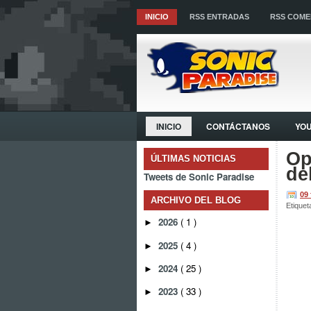
INICIO
RSS ENTRADAS
RSS COME
INICIO
CONTÁCTANOS
YO
Op
ÚLTIMAS NOTICIAS
de
Tweets de Sonic Paradise
09
ARCHIVO DEL BLOG
Etiquet
2026
( 1 )
►
2025
( 4 )
►
2024
( 25 )
►
2023
( 33 )
►