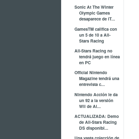
Sonic At The Winter
Olympic Games
desaparece de iT...
GamesTM califica con
un 5 de 10 a All-
Stars Racing
All-Stars Racing no
tendrá juego en línea
en PC
Official Nintendo
Magazine tendrá una
entrevista c...
Nintendo Acción le da
un 92 a la versión
Wii de Al...
ACTUALIZADA: Demo
de All-Stars Racing
DS disponibl...
Una vasta colección de