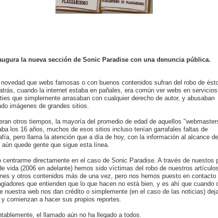
augura la nueva sección de Sonic Paradise con una denuncia pública.
 novedad que webs famosas o con buenos contenidos sufran del robo de ést
atrás, cuando la internet estaba en pañales, era común ver webs en servicio
ties que simplemente arrasaban con cualquier derecho de autor, y abusaban
ndo imágenes de grandes sitios.
eran otros tiempos, la mayoría del promedio de edad de aquellos "webmaster
ba los 16 años, muchos de esos sitios incluso tenían garrafales faltas de
afía, pero llama la atención que a día de hoy, con la información al alcance de
 aún quede gente que sigue esta línea.
o centrarme directamente en el caso de Sonic Paradise. A través de nuestos
e vida (2006 en adelante) hemos sido víctimas del robo de nuestros artículo
nes y otros contenidos más de una vez, pero nos hemos puesto en contacto
agiadores que entienden que lo que hacen no está bien, y es ahí que cuando 
e nuestra web nos dan crédito o simplemente (en el caso de las noticias) dej
 y comienzan a hacer sus propios reportes.
tablemente, el llamado aún no ha llegado a todos.