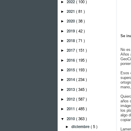
2022
( 100 )
►
2021
( 81 )
►
2020
( 38 )
►
2019
( 42 )
►
Se in
2018
( 71 )
►
No es
2017
( 151 )
►
Años 
GeoCi
2016
( 195 )
►
ponie
2015
( 193 )
►
Esos 
supera
2014
( 234 )
►
ortogr
mano,
2013
( 345 )
►
Quier
2012
( 587 )
►
años d
imáge
2011
( 485 )
►
los pl
algo d
2010
( 363 )
▼
copiar
diciembre
( 5 )
►
Lamen