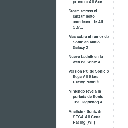
pronto a All-Star...
Steam retrasa el
lanzamiento
americano de All-
Star...
Más sobre el rumor de
Sonic en Mario
Galaxy 2
Nuevo badnik en la
web de Sonic 4
Versión PC de Sonic &
Sega All-Stars
Racing tambié...
Nintendo revela la
portada de Sonic
The Hegdehog 4
Análisis - Sonic &
SEGA All-Stars
Racing [Wii]