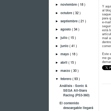
noviembre
( 18 )
►
Y aquí
al blo
octubre
( 32 )
►
saquea
para 
septiembre
( 21 )
►
e-mail
seguir
agosto
( 34 )
►
está b
artícu
julio
( 15 )
►
mail a
dentro
junio
( 41 )
►
coment
mayo
( 18 )
Este 
►
me gus
abril
( 15 )
deman
►
marzo
( 30 )
►
febrero
( 93 )
▼
Análisis - Sonic &
SEGA All-Stars
Racing (PS3-360)
El contenido
descargable llegará