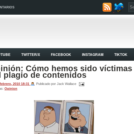
NTARIOS
UTUBE
TWITTER/X
FACEBOOK
INSTAGRAM
TIKTOK
inión: Cómo hemos sido víctimas
l plagio de contenidos
 febrero, 2010
18:31
Publicado por Jack Wallace
as:
Opinion