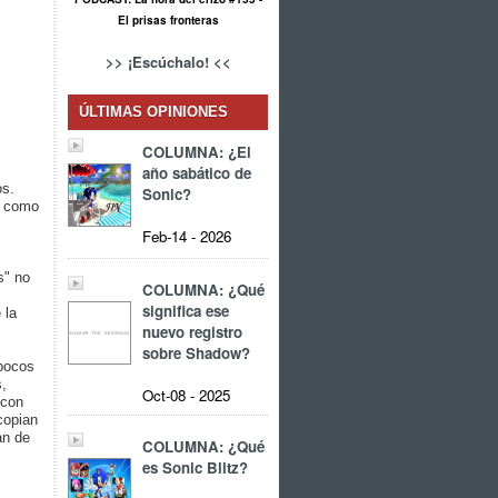
El prisas fronteras
>> ¡Escúchalo! <<
ÚLTIMAS OPINIONES
COLUMNA: ¿El
año sabático de
os.
Sonic?
s como
Feb-14 - 2026
s" no
COLUMNA: ¿Qué
significa ese
 la
nuevo registro
sobre Shadow?
 pocos
s,
Oct-08 - 2025
 con
copian
an de
COLUMNA: ¿Qué
es Sonic Blitz?