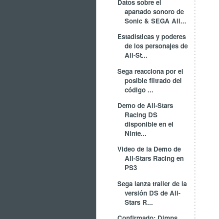
Datos sobre el
apartado sonoro de
Sonic & SEGA All...
Estadísticas y poderes
de los personajes de
All-St...
Sega reacciona por el
posible filtrado del
código ...
Demo de All-Stars
Racing DS
disponible en el
Ninte...
Video de la Demo de
All-Stars Racing en
PS3
Sega lanza trailer de la
versión DS de All-
Stars R...
Confirmado: Dimps