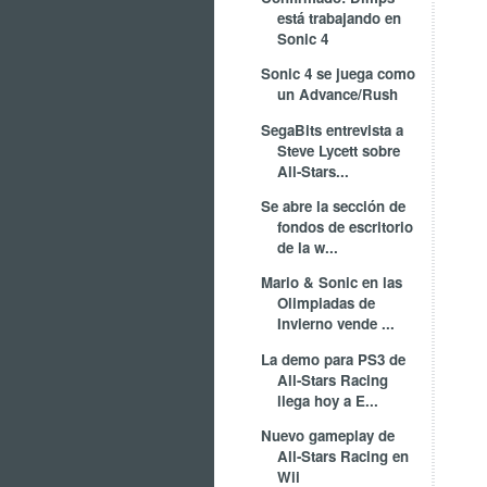
está trabajando en
Sonic 4
Sonic 4 se juega como
un Advance/Rush
SegaBits entrevista a
Steve Lycett sobre
All-Stars...
Se abre la sección de
fondos de escritorio
de la w...
Mario & Sonic en las
Olimpiadas de
Invierno vende ...
La demo para PS3 de
All-Stars Racing
llega hoy a E...
Nuevo gameplay de
All-Stars Racing en
Wii