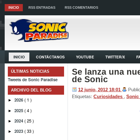
INICIO
RSS ENTRADAS
RSS COMENTARIOS
INICIO
CONTÁCTANOS
YOUTUBE
TWITTER/X
F
Se lanza una nue
ÚLTIMAS NOTICIAS
de Sonic
Tweets de Sonic Paradise
12 junio, 2012
18:01
Publi
ARCHIVO DEL BLOG
Etiquetas:
Curiosidades
,
Sonic 
2026
( 1 )
►
2025
( 4 )
►
2024
( 25 )
►
2023
( 33 )
►