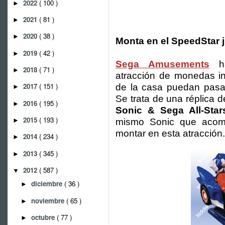
2022
( 100 )
►
2021
( 81 )
►
2020
( 38 )
►
Monta en el SpeedStar 
2019
( 42 )
►
Sega Amusements
ha
2018
( 71 )
►
atracción de monedas in
2017
( 151 )
de la casa puedan pasar
►
Se trata de una réplica d
2016
( 195 )
►
Sonic & Sega All-Star
2015
( 193 )
►
mismo Sonic que acom
montar en esta atracción.
2014
( 234 )
►
2013
( 345 )
►
2012
( 587 )
▼
diciembre
( 36 )
►
noviembre
( 65 )
►
octubre
( 77 )
►