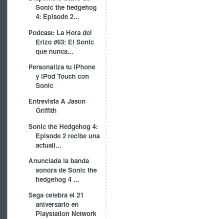
Sonic the hedgehog
4: Episode 2...
Podcast: La Hora del
Erizo #63: El Sonic
que nunca...
Personaliza tu iPhone
y iPod Touch con
Sonic
Entrevista A Jason
Griffith
Sonic the Hedgehog 4:
Episode 2 recibe una
actuali...
Anunciada la banda
sonora de Sonic the
hedgehog 4 ...
Sega celebra el 21
aniversario en
Playstation Network