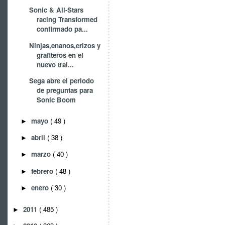
Sonic & All-Stars
racing Transformed
confirmado pa...
Ninjas,enanos,erizos y
grafiteros en el
nuevo trai...
Sega abre el periodo
de preguntas para
Sonic Boom
mayo
( 49 )
►
abril
( 38 )
►
marzo
( 40 )
►
febrero
( 48 )
►
enero
( 30 )
►
2011
( 485 )
►