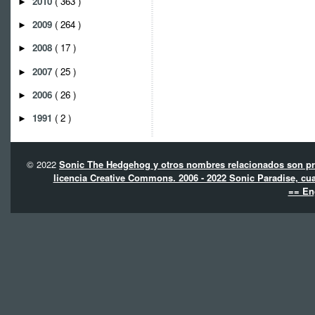
2010
( 363 )
►
2009
( 264 )
►
2008
( 17 )
►
2007
( 25 )
►
2006
( 26 )
►
1991
( 2 )
►
© 2022
Sonic The Hedgehog y otros nombres relacionados son pro
licencia Creative Commons. 2006 - 2022 Sonic Paradise, cua
== En