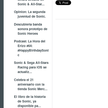
Sonic & All-Star...
Opinion: La segunda
juventud de Sonic.
Descubierta banda
sonora prototipo de
Sonic Heroes
Podcast: La Hora del
Erizo #64:
#HappyBirthdaySoni
c
Sonic & Sega All-Stars
Racing para iOS se
actualiz...
Celebra el 21
aniversario con la
tienda Sonic Merc...
El libro de la historia
de Sonic, ya
disponible pa...