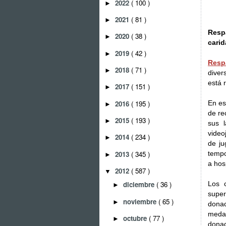
2022
( 100 )
►
2021
( 81 )
►
Resp
2020
( 38 )
►
carid
2019
( 42 )
►
Resp
2018
( 71 )
►
diver
está 
2017
( 151 )
►
2016
( 195 )
En es
►
de re
2015
( 193 )
►
sus 
video
2014
( 234 )
►
de ju
2013
( 345 )
tempo
►
a hos
2012
( 587 )
▼
Los 
diciembre
( 36 )
►
super
noviembre
( 65 )
►
dona
meda
octubre
( 77 )
►
donac