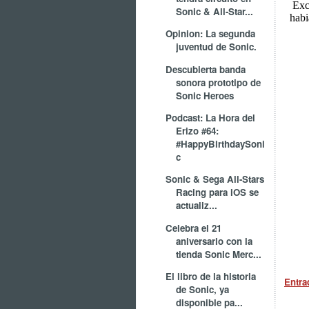
Sonic & All-Star...
Opinion: La segunda
juventud de Sonic.
Descubierta banda
sonora prototipo de
Sonic Heroes
Podcast: La Hora del
Erizo #64:
#HappyBirthdaySoni
c
Sonic & Sega All-Stars
Racing para iOS se
actualiz...
Celebra el 21
aniversario con la
tienda Sonic Merc...
El libro de la historia
Entra
de Sonic, ya
disponible pa...