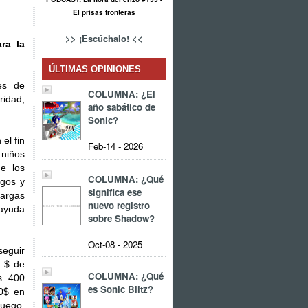
El prisas fronteras
>> ¡Escúchalo! <<
ra la
ÚLTIMAS OPINIONES
es de
COLUMNA: ¿El
ridad,
año sabático de
Sonic?
el fin
Feb-14 - 2026
 niños
e los
COLUMNA: ¿Qué
egos y
significa ese
largas
nuevo registro
ayuda
sobre Shadow?
Oct-08 - 2025
eguir
2 $ de
COLUMNA: ¿Qué
s 400
es Sonic Blitz?
0$ en
juego,