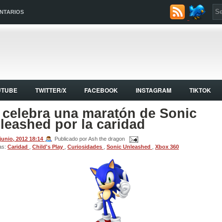
NTARIOS
UTUBE
TWITTER/X
FACEBOOK
INSTAGRAM
TIKTOK
 celebra una maratón de Sonic
leashed por la caridad
 junio, 2012
18:14
Publicado por Ash the dragon
as:
Caridad
,
Child's Play
,
Curiosidades
,
Sonic Unleashed
,
Xbox 360