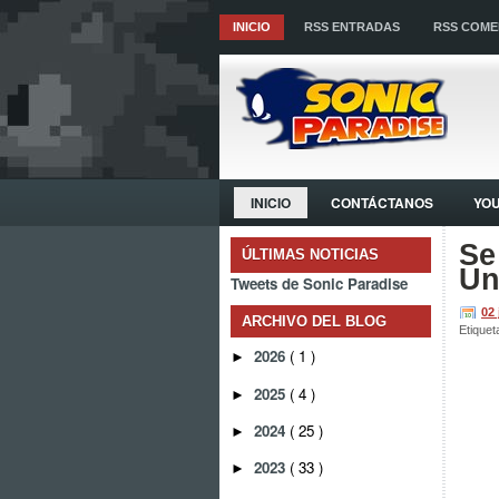
INICIO
RSS ENTRADAS
RSS COME
INICIO
CONTÁCTANOS
YO
Se
ÚLTIMAS NOTICIAS
Un
Tweets de Sonic Paradise
02
ARCHIVO DEL BLOG
Etiquet
2026
( 1 )
►
2025
( 4 )
►
2024
( 25 )
►
2023
( 33 )
►