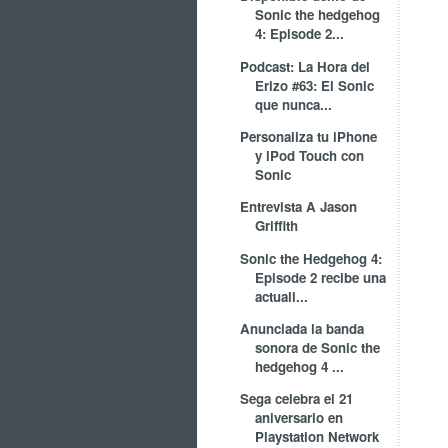
Sonic the hedgehog
4: Episode 2...
Podcast: La Hora del
Erizo #63: El Sonic
que nunca...
Personaliza tu iPhone
y iPod Touch con
Sonic
Entrevista A Jason
Griffith
Sonic the Hedgehog 4:
Episode 2 recibe una
actuali...
Anunciada la banda
sonora de Sonic the
hedgehog 4 ...
Sega celebra el 21
aniversario en
Playstation Network