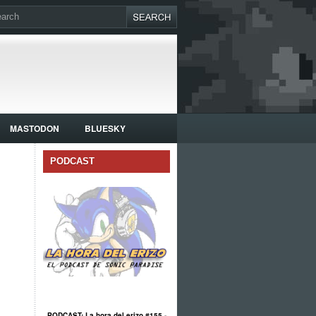
MASTODON
BLUESKY
PODCAST
PODCAST: La hora del erizo #155 -