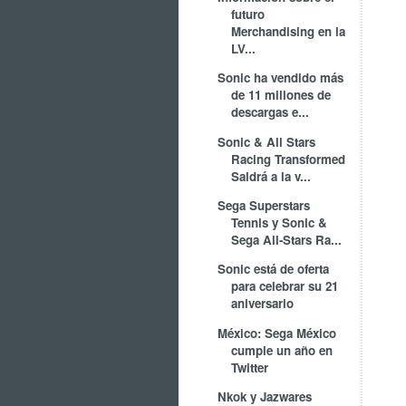
futuro
Merchandising en la
LV...
Sonic ha vendido más
de 11 millones de
descargas e...
Sonic & All Stars
Racing Transformed
Saldrá a la v...
Sega Superstars
Tennis y Sonic &
Sega All-Stars Ra...
Sonic está de oferta
para celebrar su 21
aniversario
México: Sega México
cumple un año en
Twitter
Nkok y Jazwares