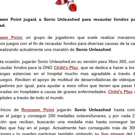
awn Point jugará a Sonic Unleashed para recaudar fondos pa
ad.
awn Point
, un grupo de jugadores que suele realizar maraton
sos juegos con el fin de recaudar fondos para diversas causas de la ca
realizando actualmente una maratón de
Sonic Unleashed
.
ta ocasión, jugarán Sonic Unleashed,en su versión para Xbox 360, con 
caudar fondos para la ONG
Child's Play
, que se dedica a hacer a los
largas estancias en el hospital mucho mas agradable a través d
juegos. Reciben el apoyo de multitud de desarrolladoras de videoju
gadores por igual, para ayudar a esos niños que tienen que pasar 
radas en hospitales a causa de graves enfermedades.
Child's Play
pitales a través de todo el mundo.
chicos de
Respawn Point
jugarán
Sonic Unleashed
hasta cons
ar el juego y conseguir 200 medallas solares/lunares, y por cada 
ción que reciban, buscarán una medalla más hasta conseguir la
llas que hay en el juego. Actualmente han conseguido más de 30
iones,y tu puedes participar también visitando su
live stream
del 