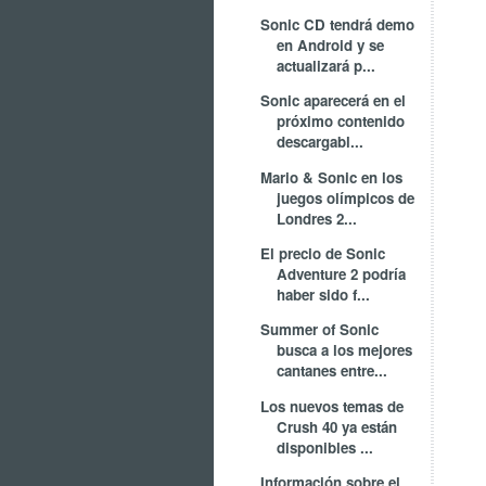
Sonic CD tendrá demo
en Android y se
actualizará p...
Sonic aparecerá en el
próximo contenido
descargabl...
Mario & Sonic en los
juegos olímpicos de
Londres 2...
El precio de Sonic
Adventure 2 podría
haber sido f...
Summer of Sonic
busca a los mejores
cantanes entre...
Los nuevos temas de
Crush 40 ya están
disponibles ...
Información sobre el