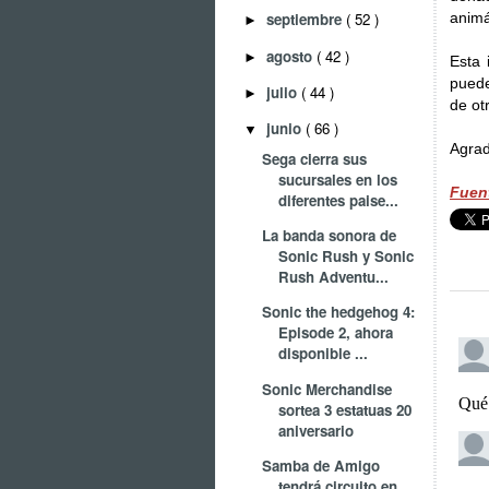
animá
septiembre
( 52 )
►
agosto
( 42 )
►
Esta 
puede
julio
( 44 )
►
de ot
junio
( 66 )
▼
Agra
Sega cierra sus
sucursales en los
Fuent
diferentes paise...
La banda sonora de
Sonic Rush y Sonic
Rush Adventu...
Sonic the hedgehog 4:
Episode 2, ahora
disponible ...
Sonic Merchandise
sortea 3 estatuas 20
aniversario
Samba de Amigo
tendrá circuito en