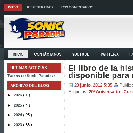
INICIO
RSS ENTRADAS
RSS COMENTARIOS
INICIO
CONTÁCTANOS
YOUTUBE
TWITTER/X
F
El libro de la hi
ÚLTIMAS NOTICIAS
disponible para
Tweets de Sonic Paradise
23 junio, 2012
5:35
Public
ARCHIVO DEL BLOG
Etiquetas:
20º Aniversario
,
Cur
2026
( 1 )
►
2025
( 4 )
►
2024
( 25 )
►
2023
( 33 )
►