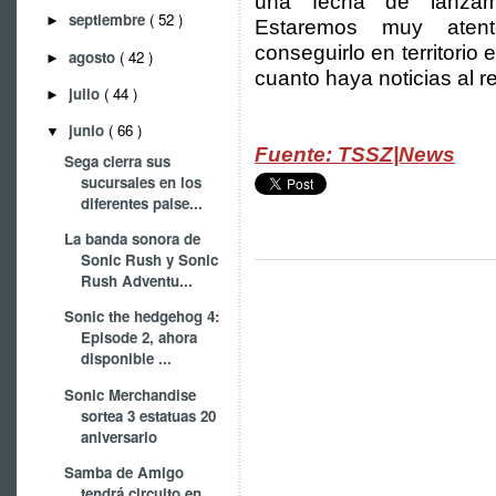
una fecha de lanza
septiembre
( 52 )
►
Estaremos muy aten
conseguirlo en territorio
agosto
( 42 )
►
cuanto haya noticias al r
julio
( 44 )
►
junio
( 66 )
▼
Fuente: TSSZ|News
Sega cierra sus
sucursales en los
diferentes paise...
La banda sonora de
Sonic Rush y Sonic
Rush Adventu...
Sonic the hedgehog 4:
Episode 2, ahora
disponible ...
Sonic Merchandise
sortea 3 estatuas 20
aniversario
Samba de Amigo
tendrá circuito en