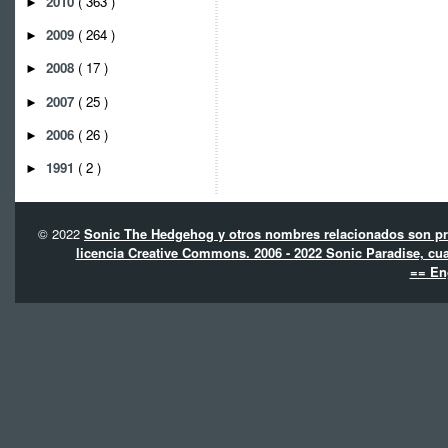
2010
( 363 )
►
2009
( 264 )
►
2008
( 17 )
►
2007
( 25 )
►
2006
( 26 )
►
1991
( 2 )
►
© 2022
Sonic The Hedgehog y otros nombres relacionados son pro
licencia Creative Commons. 2006 - 2022 Sonic Paradise, cua
== En