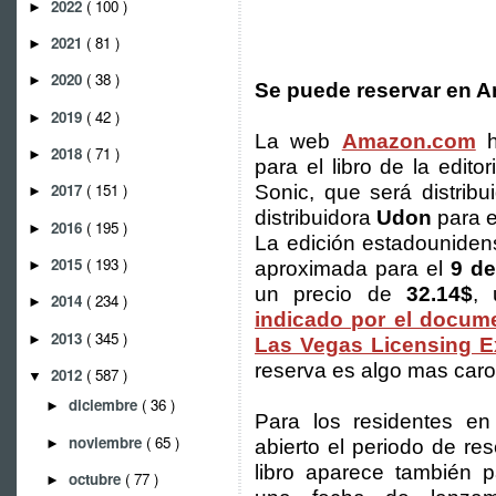
2022
( 100 )
►
2021
( 81 )
►
2020
( 38 )
►
Se puede reservar en 
2019
( 42 )
►
La web
Amazon.com
h
2018
( 71 )
►
para el libro de la editor
2017
( 151 )
Sonic, que será distribu
►
distribuidora
Udon
para e
2016
( 195 )
►
La edición estadouniden
2015
( 193 )
►
aproximada para el
9 d
un precio de
32.14$
,
2014
( 234 )
►
indicado por el docum
2013
( 345 )
►
Las Vegas Licensing 
reserva es algo mas car
2012
( 587 )
▼
diciembre
( 36 )
►
Para los residentes e
noviembre
( 65 )
►
abierto el periodo de re
libro aparece también 
octubre
( 77 )
►