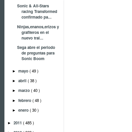
Sonic & All-Stars
racing Transformed
confirmado pa...
Ninjas,enanos,erizos y
grafiteros en el
nuevo trai...
Sega abre el periodo
de preguntas para
Sonic Boom
mayo
( 49 )
►
abril
( 38 )
►
marzo
( 40 )
►
febrero
( 48 )
►
enero
( 30 )
►
2011
( 485 )
►