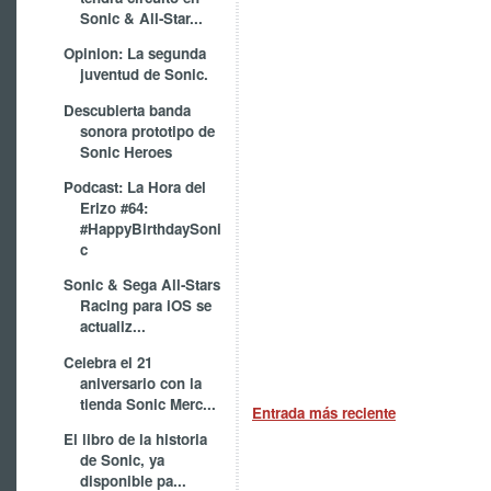
Sonic & All-Star...
Opinion: La segunda
juventud de Sonic.
Descubierta banda
sonora prototipo de
Sonic Heroes
Podcast: La Hora del
Erizo #64:
#HappyBirthdaySoni
c
Sonic & Sega All-Stars
Racing para iOS se
actualiz...
Celebra el 21
aniversario con la
tienda Sonic Merc...
Entrada más reciente
El libro de la historia
de Sonic, ya
disponible pa...