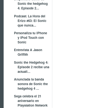
Sonic the hedgehog
4: Episode 2...
Podcast: La Hora del
Erizo #63: El Sonic
que nunca...
Personaliza tu iPhone
y iPod Touch con
Sonic
Entrevista A Jason
Griffith
Sonic the Hedgehog 4:
Episode 2 recibe una
actuali...
Anunciada la banda
sonora de Sonic the
hedgehog 4 ...
Sega celebra el 21
aniversario en
Playstation Network