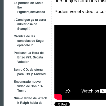
personajes serán los mis
La portada de Sonic
the
Podeis ver el vídeo, a co
Fighters,desvelada
¡ Consigue ya tu carta
misteriosa de
Stampii!
Crónica de las
consolas de Sega:
episodio 7
Podcast: La Hora del
Erizo #79: Segata
Volador
Sonic CD, de oferta
para iOS y Android
Encontrado nuevo
vídeo de Sonic X-
Treme
Nuevo vídeo de Wreck
it Ralph habla de