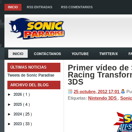
INICIO
RSS ENTRADAS
RSS COMENTARIOS
INICIO
CONTÁCTANOS
YOUTUBE
TWITTER/X
F
Primer vídeo de 
ÚLTIMAS NOTICIAS
Racing Transfor
Tweets de Sonic Paradise
3DS
ARCHIVO DEL BLOG
25 octubre, 2012
17:01
Pu
2026
( 1 )
►
Etiquetas:
Nintendo 3DS
,
Sonic
2025
( 4 )
►
2024
( 25 )
►
2023
( 33 )
►