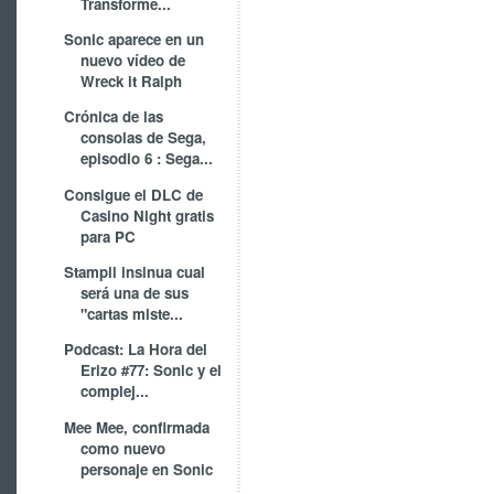
Transforme...
Sonic aparece en un
nuevo vídeo de
Wreck it Ralph
Crónica de las
consolas de Sega,
episodio 6 : Sega...
Consigue el DLC de
Casino Night gratis
para PC
Stampii insinua cual
será una de sus
"cartas miste...
Podcast: La Hora del
Erizo #77: Sonic y el
complej...
Mee Mee, confirmada
como nuevo
personaje en Sonic
...