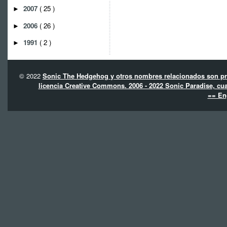
2007
( 25 )
►
2006
( 26 )
►
1991
( 2 )
►
© 2022
Sonic The Hedgehog y otros nombres relacionados son pro
licencia Creative Commons. 2006 - 2022 Sonic Paradise, cua
== En