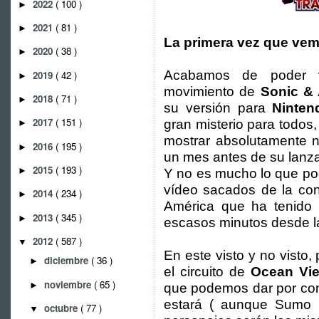
2022
( 100 )
►
2021
( 81 )
►
La primera vez que vem
2020
( 38 )
►
Acabamos de poder v
2019
( 42 )
►
movimiento de
Sonic & 
2018
( 71 )
►
su versión para
Ninte
2017
( 151 )
gran misterio para todos
►
mostrar absolutamente n
2016
( 195 )
►
un mes antes de su lanz
2015
( 193 )
►
Y no es mucho lo que po
vídeo sacados de la conf
2014
( 234 )
►
América que ha tenido 
2013
( 345 )
►
escasos minutos desde la
2012
( 587 )
▼
En este visto y no visto
diciembre
( 36 )
►
el circuito de
Ocean Vi
noviembre
( 65 )
►
que podemos dar por con
estará ( aunque Sumo Di
octubre
( 77 )
▼